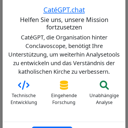
Christen, bekannt für seine theologische
CatéGPT.chat
Expertise und sein ökumenisches
Engagement, mit einer gemäßigt
Helfen Sie uns, unsere Mission
konservativen Lehrposition.
fortzusetzen
CatéGPT, die Organisation hinter
Profil ansehen
Conclavoscope, benötigt Ihre
Unterstützung, um weiterhin Analysetools
zu entwickeln und das Verständnis der
katholischen Kirche zu verbessern.
Andere Kardinäle aus demselben
Konsistorium
Technische
Eingehende
Unabhängige
Pierbattista Pizzaballa
Entwicklung
Forschung
Analyse
60/100