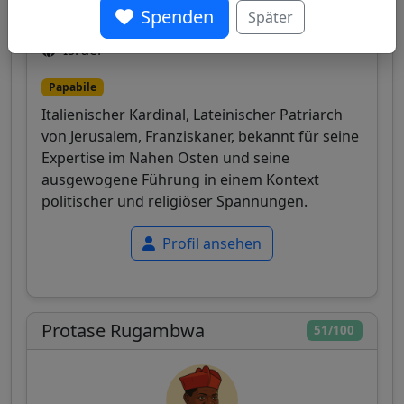
Spenden
Später
Israel
Papabile
Italienischer Kardinal, Lateinischer Patriarch
von Jerusalem, Franziskaner, bekannt für seine
Expertise im Nahen Osten und seine
ausgewogene Führung in einem Kontext
politischer und religiöser Spannungen.
Profil ansehen
Protase Rugambwa
51/100