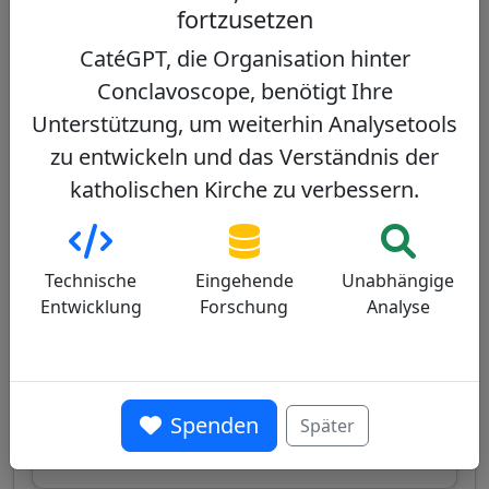
fortzusetzen
CatéGPT, die Organisation hinter
José Tolentino de Mendonça
21/100
Conclavoscope, benötigt Ihre
Unterstützung, um weiterhin Analysetools
zu entwickeln und das Verständnis der
katholischen Kirche zu verbessern.
Papabile
Portugiesischer Kardinal, Präfekt des
Technische
Eingehende
Unabhängige
Dikasteriums für Kultur und Bildung, Dichter
Entwicklung
Forschung
Analyse
und Intellektueller, bekannt für seine Offenheit
für den Dialog mit der zeitgenössischen Kultur
und seine erneuerte pastorale Vision.
Spenden
Profil ansehen
Später