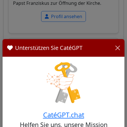
Papst Franziskus zur Öffnung der Kirche.
Profil ansehen
Antonio dos Santos Marto
28/100
Unterstützen Sie CatéGPT
Portugiesischer Kardinal, bekannt für seinen
pastoralen Ansatz und seine Offenheit für
moderne Fragen, wobei er ein Gleichgewicht
mit der Tradition wahrt.
CatéGPT.chat
Profil ansehen
Helfen Sie uns, unsere Mission