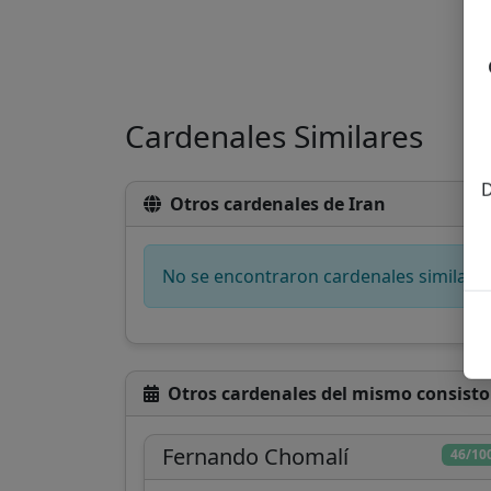
Cardenales Similares
D
Otros cardenales de Iran
No se encontraron cardenales similare
Otros cardenales del mismo consisto
Fernando Chomalí
46/10