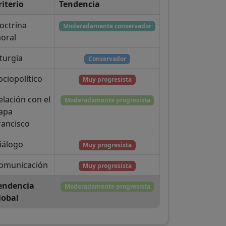
riterio
Tendencia
octrina
Moderadamente conservador
oral
iturgia
Conservador
ociopolítico
Muy progresista
elación con el
Moderadamente progresista
apa
rancisco
iálogo
Muy progresista
omunicación
Muy progresista
endencia
Moderadamente progresista
lobal