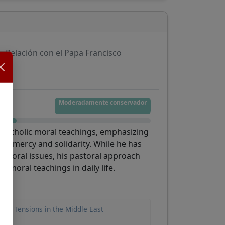
Relación con el Papa Francisco
Moderadamente conservador
 Catholic moral teachings, emphasizing
 of mercy and solidarity. While he has
c moral issues, his pastoral approach
moral teachings in daily life.
mid Tensions in the Middle East