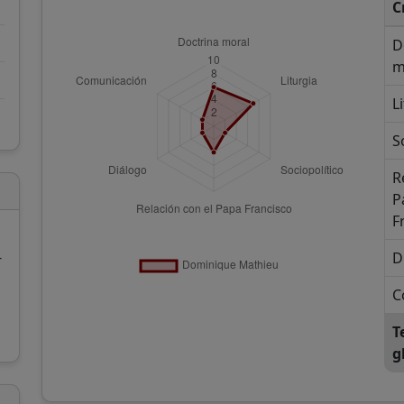
C
D
m
L
S
R
P
F
-
D
C
T
g