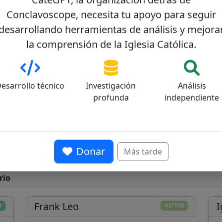
Conclavoscope, necesita tu apoyo para seguir
desarrollando herramientas de análisis y mejora
la comprensión de la Iglesia Católica.
esarrollo técnico
Investigación
Análisis
profunda
independiente
s
Donar
Más tarde
rio
Frank Leo
I
0
43/100