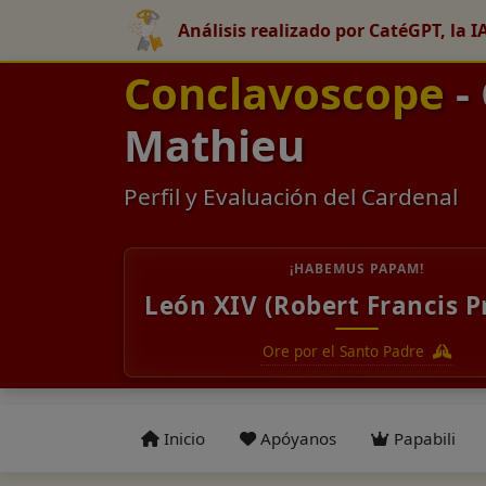
Análisis realizado por CatéGPT, la I
Conclavoscope
-
Mathieu
Perfil y Evaluación del Cardenal
¡HABEMUS PAPAM!
León XIV (Robert Francis P
Ore por el Santo Padre
Inicio
Apóyanos
Papabili