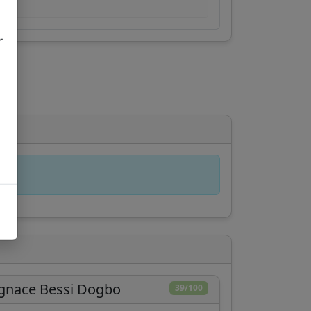
r
gnace Bessi Dogbo
39/100