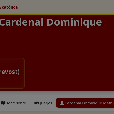
A católica
 Cardenal Dominique
revost)
Todo sobre
Juegos
Cardenal Dominique Mathi