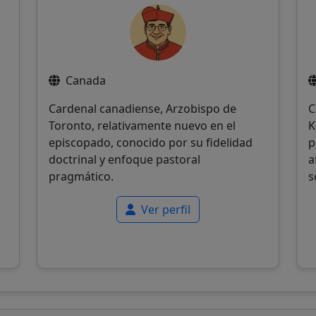
Canada
Cardenal canadiense, Arzobispo de
C
Toronto, relativamente nuevo en el
K
episcopado, conocido por su fidelidad
p
doctrinal y enfoque pastoral
a
pragmático.
s
Ver perfil