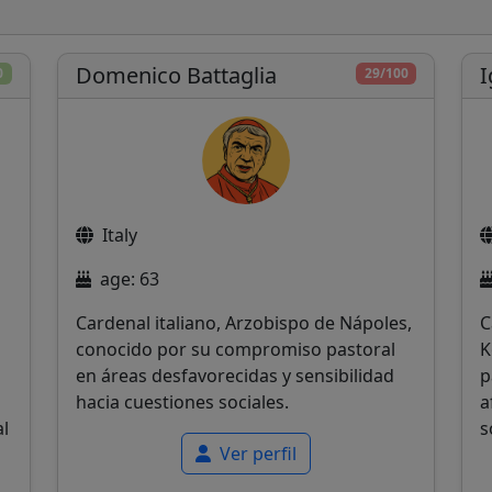
Domenico Battaglia
I
0
29/100
Italy
age: 63
Cardenal italiano, Arzobispo de Nápoles,
C
conocido por su compromiso pastoral
K
en áreas desfavorecidas y sensibilidad
p
hacia cuestiones sociales.
a
al
s
Ver perfil