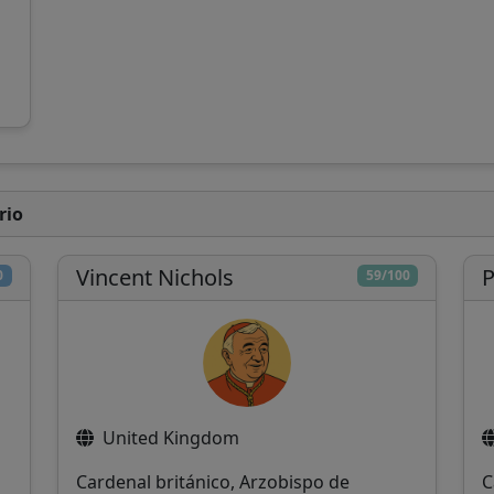
rio
Vincent Nichols
P
0
59/100
United Kingdom
Cardenal británico, Arzobispo de
C