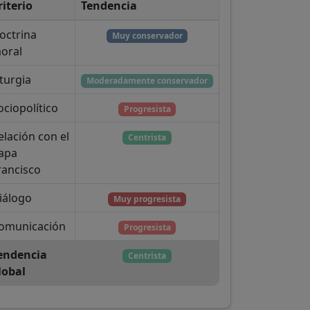
riterio
Tendencia
octrina
Muy conservador
oral
iturgia
Moderadamente conservador
ociopolítico
Progresista
elación con el
Centrista
apa
rancisco
iálogo
Muy progresista
omunicación
Progresista
endencia
Centrista
lobal