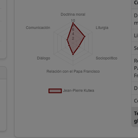
C
D
m
L
S
R
P
F
D
C
T
g