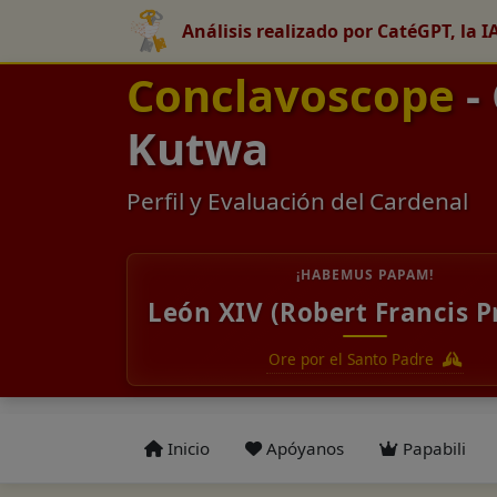
Análisis realizado por CatéGPT, la I
Conclavoscope
-
Kutwa
Perfil y Evaluación del Cardenal
¡HABEMUS PAPAM!
León XIV (Robert Francis P
Ore por el Santo Padre
Inicio
Apóyanos
Papabili