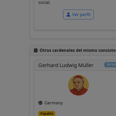
social.
Ver perfil
Otros cardenales del mismo consisto
Gerhard Ludwig Müller
79/10
Germany
Papable