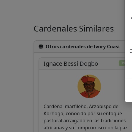
Cardenales Similares
Otros cardenales de Ivory Coast
D
Ignace Bessi Dogbo
39/10
Cardenal marfileño, Arzobispo de
Korhogo, conocido por su enfoque
pastoral arraigado en las tradiciones
africanas y su compromiso con la paz