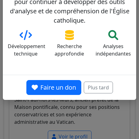
pour continuer à développer des outils
valeurs morales.
d'analyse et de compréhension de l'Église
Voir le profil
catholique.
Développement
Recherche
Analyses
James Michael Harvey
61/100
technique
approfondie
indépendantes
Faire un don
Plus tard
Cardinal américain, archiprêtre de la basilique
Saint-Paul-hors-les-Murs, ancien préfet de la
Maison pontificale, connu pour ses positions
conservatrices et son expérience
administrative au Vatican.
Voir le profil