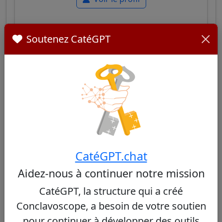
Soutenez CatéGPT
Paulo Cezar Costa
32/100
Cardinal brésilien, archevêque de Brasília,
connu pour son profil intellectuel et son
approche pastorale équilibrée, alliant tradition
CatéGPT.chat
catholique et sensibilité aux questions sociales
contemporaines.
Aidez-nous à continuer notre mission
CatéGPT, la structure qui a créé
Voir le profil
Conclavoscope, a besoin de votre soutien
pour continuer à développer des outils