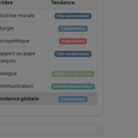
ritère
Tendance
octrine morale
Très conservateur
iturgie
Conservateur
ociopolitique
Progressiste
apport au pape
Très conservateur
rançois
ialogue
Modéré progressiste
ommunication
Modéré conservateur
endance globale
Conservateur