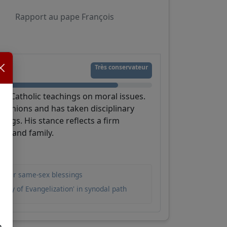
Rapport au pape François
Très conservateur
nal Catholic teachings on moral issues.
x unions and has taken disciplinary
ings. His stance reflects a firm
ty and family.
t over same-sex blessings
ority of Evangelization' in synodal path
a