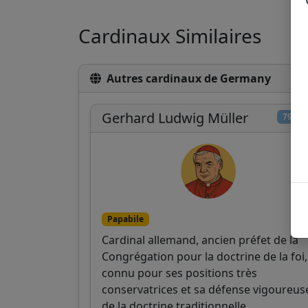
Cardinaux Similaires
Autres cardinaux de Germany
Gerhard Ludwig Müller
79/10
Papabile
Cardinal allemand, ancien préfet de la
Congrégation pour la doctrine de la foi,
connu pour ses positions très
conservatrices et sa défense vigoureus
de la doctrine traditionnelle.