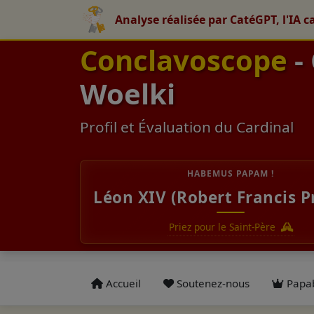
Analyse réalisée par CatéGPT, l'IA c
Conclavoscope
-
Woelki
Profil et Évaluation du Cardinal
HABEMUS PAPAM !
Léon XIV (Robert Francis P
Priez pour le Saint-Père
Accueil
Soutenez-nous
Papab