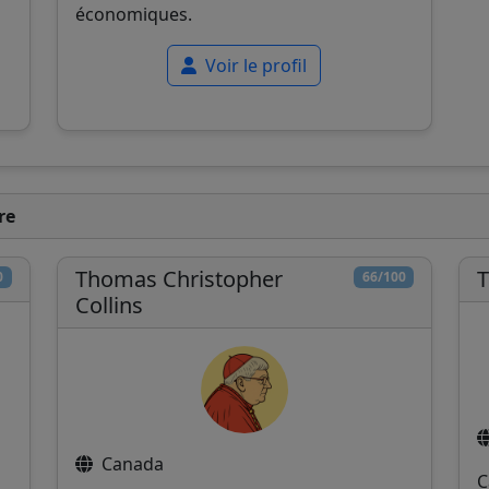
économiques.
Voir le profil
re
Thomas Christopher
T
0
66/100
Collins
Canada
C