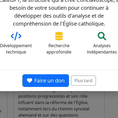
besoin de votre soutien pour continuer à
développer des outils d'analyse et de
compréhension de l'Église catholique.
Reinhard Marx
0
16/100
Développement
Recherche
Analyses
technique
approfondie
indépendantes
Faire un don
Plus tard
Cardinal allemand, archevêque de
Munich et Freising, connu pour ses
positions progressistes et son rôle
influent dans la réforme de l'Église,
notamment lors du chemin synodal
e
allemand et sur des questions