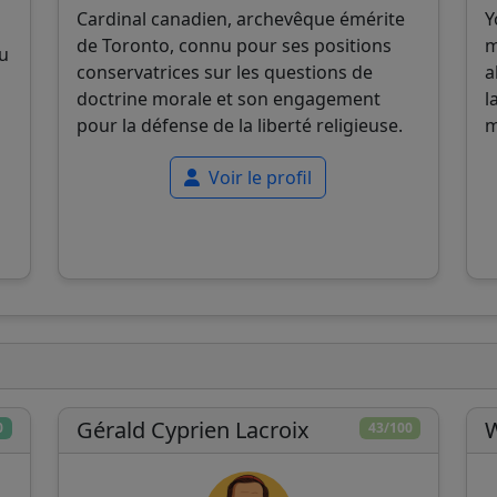
Cardinal canadien, archevêque émérite
Y
de Toronto, connu pour ses positions
m
nu
conservatrices sur les questions de
a
doctrine morale et son engagement
l
pour la défense de la liberté religieuse.
m
Voir le profil
Gérald Cyprien Lacroix
W
0
43/100