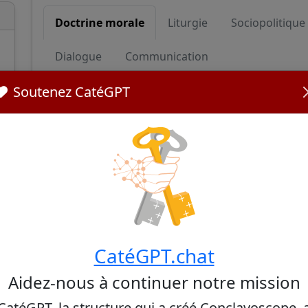
Doctrine morale
Liturgie
Sociopolitique
Dialogue
Communication
Soutenez CatéGPT
Doctrine morale
Cardinal Woelki has consistently upheld traditio
He has publicly opposed the blessing of same-se
actions against priests who conducted such bless
commitment to the Church's doctrines on sexuali
Sources:
German cardinal under fire for admonishing pries
CatéGPT.chat
German bishops rejected plan for Francis-style 'Pri
Aidez-nous à continuer notre mission
CatéGPT, la structure qui a créé Conclavoscope, 