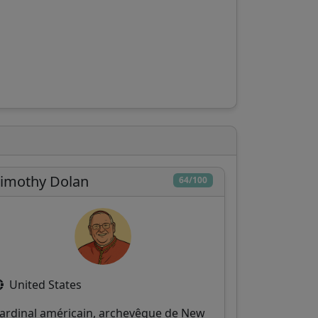
imothy Dolan
64/100
United States
ardinal américain, archevêque de New