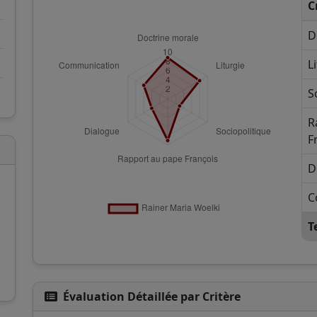
C
D
L
S
R
F
D
C
T
Évaluation Détaillée par Critère