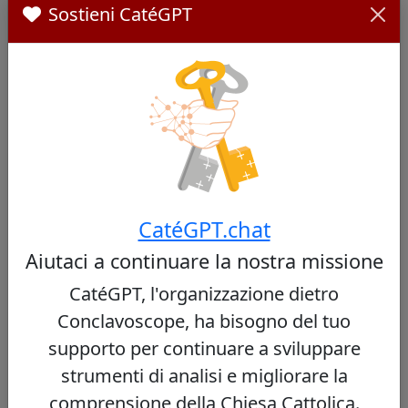
Sostieni CatéGPT
Cardinali Simili
Altri cardinali da Paraguay
Nessun cardinale simile trovato
CatéGPT.chat
Aiutaci a continuare la nostra missione
CatéGPT, l'organizzazione dietro
Altri cardinali dello stesso concistoro
Conclavoscope, ha bisogno del tuo
supporto per continuare a sviluppare
Virgílio do Carmo da Silva
44/100
strumenti di analisi e migliorare la
comprensione della Chiesa Cattolica.