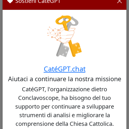
Sostieni CatéGPT
Fernando Filoni
55/100
Papabile
CatéGPT.chat
Cardinale italiano, Gran Maestro dell'Ordine
Aiutaci a continuare la nostra missione
del Santo Sepolcro, ex prefetto della
Congregazione per l'Evangelizzazione dei
CatéGPT, l'organizzazione dietro
Popoli, noto per la sua esperienza missionaria
Conclavoscope, ha bisogno del tuo
e diplomatica.
supporto per continuare a sviluppare
Vedi profilo
strumenti di analisi e migliorare la
comprensione della Chiesa Cattolica.