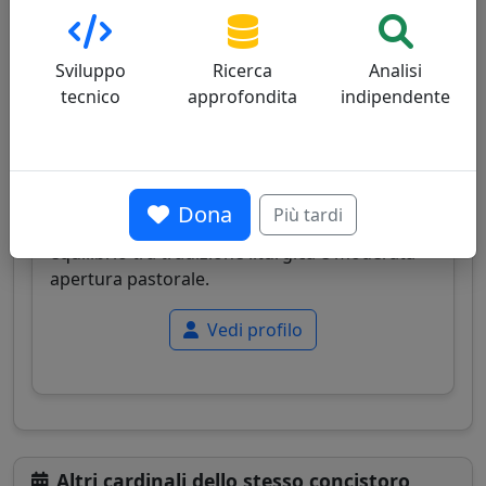
Angelo De Donatis
47/100
Sviluppo
Ricerca
Analisi
tecnico
approfondita
indipendente
Cardinale italiano, ex vicario generale del Papa
Dona
Più tardi
per la diocesi di Roma, noto per il suo
equilibrio tra tradizione liturgica e moderata
apertura pastorale.
Vedi profilo
Altri cardinali dello stesso concistoro