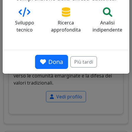
Anthony Poola
28/100
Sviluppo
Ricerca
Analisi
tecnico
approfondita
indipendente
Dona
Cardinale indiano, primo dalit (intoccabile) a
Più tardi
diventare cardinale, noto per il suo impegno
verso le comunità emarginate e la difesa dei
valori tradizionali.
Vedi profilo