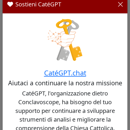
Sostieni CatéGPT
Vedi profilo
Filipe Neri António Sebastião
41/100
do Rosário Ferrão
CatéGPT.chat
Aiutaci a continuare la nostra missione
Cardinale indiano, arcivescovo di Goa, noto
CatéGPT, l'organizzazione dietro
per il suo approccio pastorale e il
mantenimento delle tradizioni in un contesto
Conclavoscope, ha bisogno del tuo
multiculturale.
supporto per continuare a sviluppare
strumenti di analisi e migliorare la
Vedi profilo
comprensione della Chiesa Cattolica.