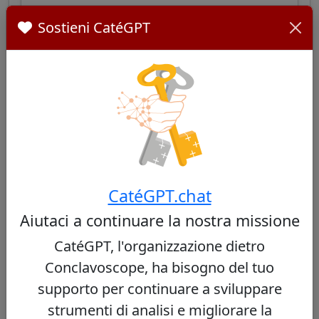
Sostieni CatéGPT
Orani João Tempesta
40/100
Cardinale brasiliano, arcivescovo di Rio de
Janeiro, cistercense, noto per il suo impegno
sociale nelle favelas e la sua leadership
CatéGPT.chat
pastorale equilibrata tra tradizione e apertura.
Aiutaci a continuare la nostra missione
Vedi profilo
CatéGPT, l'organizzazione dietro
Conclavoscope, ha bisogno del tuo
supporto per continuare a sviluppare
Paulo Cezar Costa
strumenti di analisi e migliorare la
32/100