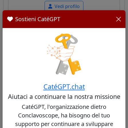
Vedi profilo
Sostieni CatéGPT
Paulo Cezar Costa
32/100
Cardinale brasiliano, arcivescovo di Brasilia,
noto per il suo profilo intellettuale e il suo
CatéGPT.chat
approccio pastorale equilibrato, combinando
Aiutaci a continuare la nostra missione
tradizione cattolica e sensibilità alle questioni
sociali contemporanee.
CatéGPT, l'organizzazione dietro
Conclavoscope, ha bisogno del tuo
Vedi profilo
supporto per continuare a sviluppare