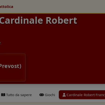
attolica
 Cardinale Robert
e
Prevost)
Tutto da sapere
Giochi
Cardinale Robert Franc