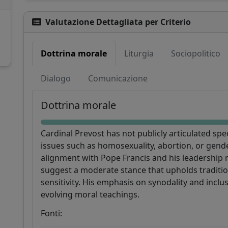
Valutazione Dettagliata per Criterio
Dottrina morale
Liturgia
Sociopolitico
Sostieni CatéGPT
Dialogo
Comunicazione
Dottrina morale
Cardinal Prevost has not publicly articulated spe
issues such as homosexuality, abortion, or gende
alignment with Pope Francis and his leadership r
suggest a moderate stance that upholds traditio
sensitivity. His emphasis on synodality and inclu
CatéGPT.chat
evolving moral teachings.
Aiutaci a continuare la nostra missione
Fonti:
CatéGPT, l'organizzazione dietro Conclavoscope,