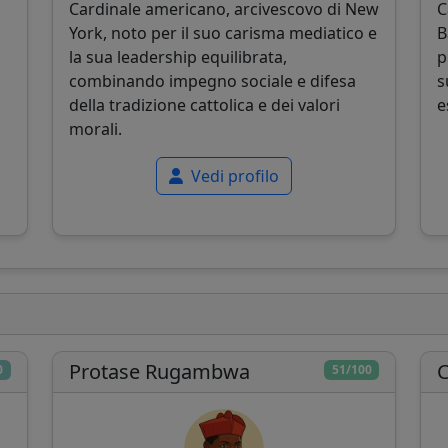
Cardinale americano, arcivescovo di New
C
York, noto per il suo carisma mediatico e
B
la sua leadership equilibrata,
p
combinando impegno sociale e difesa
s
della tradizione cattolica e dei valori
e
morali.
Vedi profilo
Protase Rugambwa
C
0
51/100