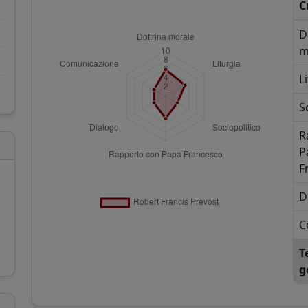
C
D
m
L
S
R
P
F
D
C
T
g