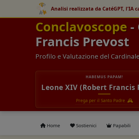
Analisi realizzata da CatéGPT, l'IA c
Conclavoscope
-
Francis Prevost
Profilo e Valutazione del Cardinal
HABEMUS PAPAM!
Leone XIV (Robert Francis 
Prega per il Santo Padre
Home
Sostienici
Papabili