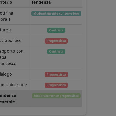
riterio
Tendenza
ottrina
Moderatamente conservatore
orale
iturgia
Centrista
ociopolitico
Progressista
apporto con
Centrista
apa
rancesco
ialogo
Progressista
omunicazione
Progressista
endenza
Moderatamente progressista
enerale