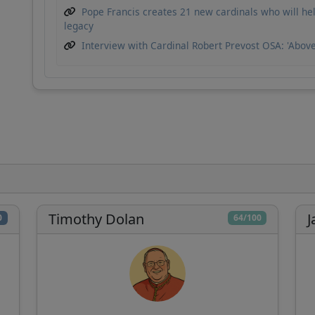
Pope Francis creates 21 new cardinals who will he
ha bisogno del tuo supporto per continuare a
legacy
sviluppare strumenti di analisi e migliorare la
Interview with Cardinal Robert Prevost OSA: 'Above
comprensione della Chiesa Cattolica.
Sviluppo tecnico
Ricerca
Analisi
approfondita
indipendente
Dona
Più tardi
Timothy Dolan
J
0
64/100