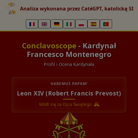
Analiza wykonana przez CatéGPT, katolicką SI
Conclavoscope
- Kardynał
Francesco Montenegro
Profil i Ocena Kardynała
HABEMUS PAPAM!
Leon XIV (Robert Francis Prevost)
Módl się za Ojca Świętego