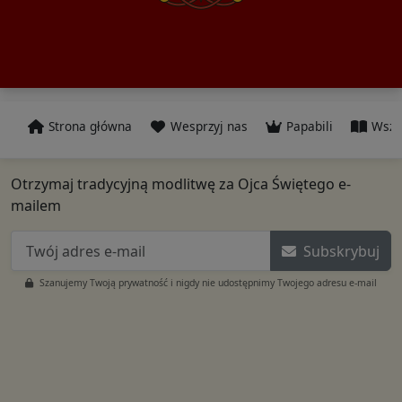
Strona główna
Wesprzyj nas
Papabili
Wszy
Otrzymaj tradycyjną modlitwę za Ojca Świętego e-
mailem
Subskrybuj
Szanujemy Twoją prywatność i nigdy nie udostępnimy Twojego adresu e-mail