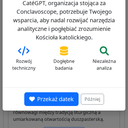
CatéGPT, organizacja stojąca za
prefekt Kongregacji ds. Ewangelizacji
Narodów, znany z doświadczenia
Conclavoscope, potrzebuje Twojego
misjonarskiego i dyplomatycznego.
wsparcia, aby nadal rozwijać narzędzia
analityczne i pogłębiać zrozumienie
Zobacz profil
Kościoła katolickiego.
Angelo De Donatis
47/100
Rozwój
Dogłębne
Niezależna
techniczny
badania
analiza
Przekaż datek
Włoski kardynał, były wikariusz generalny
Później
papieża dla diecezji rzymskiej, znany z
równowagi między tradycją liturgiczną a
umiarkowaną otwartością duszpasterską.