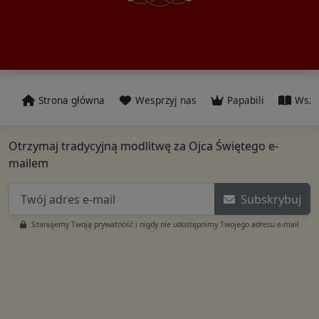
Strona główna
Wesprzyj nas
Papabili
Wszy
Otrzymaj tradycyjną modlitwę za Ojca Świętego e-
mailem
Subskrybuj
Szanujemy Twoją prywatność i nigdy nie udostępnimy Twojego adresu e-mail