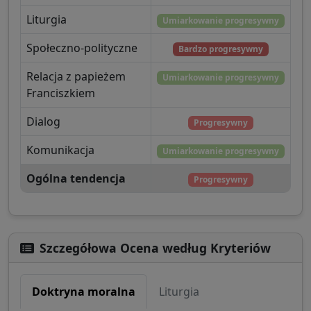
Liturgia
Umiarkowanie progresywny
Społeczno-polityczne
Bardzo progresywny
Relacja z papieżem
Umiarkowanie progresywny
Franciszkiem
Dialog
Progresywny
Komunikacja
Umiarkowanie progresywny
Ogólna tendencja
Progresywny
Szczegółowa Ocena według Kryteriów
Doktryna moralna
Liturgia