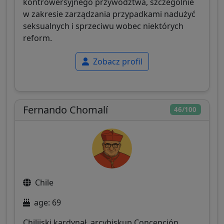
kontrowersyjnego przywództwa, szczególnie
w zakresie zarządzania przypadkami nadużyć
seksualnych i sprzeciwu wobec niektórych
reform.
Zobacz profil
Fernando Chomalí
46/100
Chile
age: 69
Chilijski kardynał, arcybiskup Concepción,