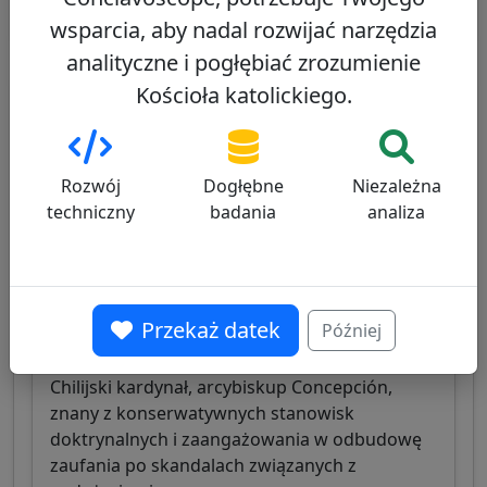
wsparcia, aby nadal rozwijać narzędzia
analityczne i pogłębiać zrozumienie
Kościoła katolickiego.
Inni kardynałowie z tego samego
konsystorza
Fernando Chomalí
Rozwój
Dogłębne
Niezależna
46/100
techniczny
badania
analiza
Przekaż datek
Później
Chile
Chilijski kardynał, arcybiskup Concepción,
znany z konserwatywnych stanowisk
doktrynalnych i zaangażowania w odbudowę
zaufania po skandalach związanych z