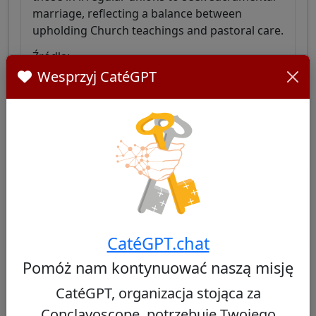
marriage, reflecting a balance between
upholding Church teachings and pastoral care.
Źródła:
Wesprzyj CatéGPT
Wikipedia - Ladislav Nemet
Future cardinal: Synod on Synodality
strengthens diversity and decentralisation
Podobni Kardynałowie
CatéGPT.chat
Inni kardynałowie z Serbia
Pomóż nam kontynuować naszą misję
CatéGPT, organizacja stojąca za
Nie znaleziono podobnych kardynałów
Conclavoscope, potrzebuje Twojego