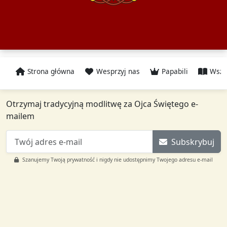
Strona główna
Wesprzyj nas
Papabili
Wszy
Otrzymaj tradycyjną modlitwę za Ojca Świętego e-
mailem
Subskrybuj
Szanujemy Twoją prywatność i nigdy nie udostępnimy Twojego adresu e-mail