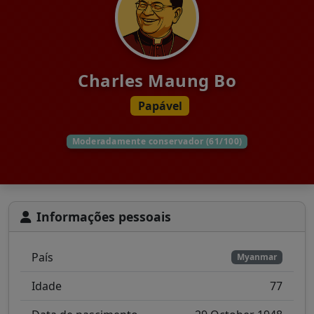
Charles Maung Bo
Papável
Moderadamente conservador (61/100)
Informações pessoais
País
Myanmar
Idade
77