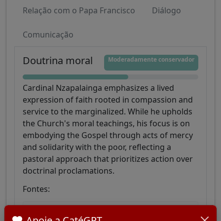
Relação com o Papa Francisco
Diálogo
Comunicação
Doutrina moral
Moderadamente conservador
Cardinal Nzapalainga emphasizes a lived
expression of faith rooted in compassion and
service to the marginalized. While he upholds
the Church's moral teachings, his focus is on
embodying the Gospel through acts of mercy
and solidarity with the poor, reflecting a
pastoral approach that prioritizes action over
doctrinal proclamations.
Fontes:
Cardinal Dieudonné Nzapalainga - College of
Apoie a CatéGPT