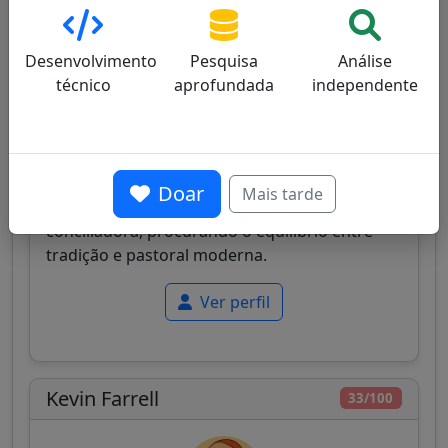
Desenvolvimento
Pesquisa
Análise
técnico
aprofundada
independente
Spain
Cardeal espanhol, Arcebispo de Madrid,
Doar
Mais tarde
conhecido pela sua atitude moderada e
conciliadora, procurando o equilíbrio entre
tradição e pastoral moderna.
Ver perfil
Kevin Farrell
33/100