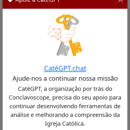
Cardinals Report
Cardeais Semelhantes
Outros cardeais de Central African
Republic
CatéGPT.chat
Ajude-nos a continuar nossa missão
Nenhum cardeal semelhante encontrado
CatéGPT, a organização por trás do
Conclavoscope, precisa do seu apoio para
continuar desenvolvendo ferramentas de
Outros cardeais do mesmo consistório
análise e melhorando a compreensão da
Igreja Católica.
Carlos Osoro Sierra
35/100