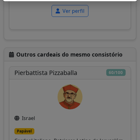
Ver perfil
Outros cardeais do mesmo consistório
Pierbattista Pizzaballa
60/100
Israel
Papável