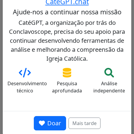
CatéGPT.chat
conhecido pela sua atitude moderada e
conciliadora, procurando o equilíbrio entre
Ajude-nos a continuar nossa missão
tradição e pastoral moderna.
CatéGPT, a organização por trás do
Ver perfil
Conclavoscope, precisa do seu apoio para
continuar desenvolvendo ferramentas de
análise e melhorando a compreensão da
Juan José Omella
Igreja Católica.
28/100
Desenvolvimento
Pesquisa
Análise
técnico
aprofundada
independente
Cardeal espanhol, Arcebispo de Barcelona,
conhecido pela sua busca de equilíbrio e
capacidades de mediação, com uma
Doar
Mais tarde
abordagem pastoral moderada face aos
desafios de uma sociedade secularizada.