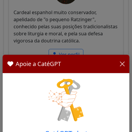
Cardeal espanhol muito conservador,
apelidado de "o pequeno Ratzinger",
conhecido pelas suas posições tradicionalistas
sobre liturgia e moral, e pela sua defesa
vigorosa da doutrina católica.
Ver perfil
Apoie a CatéGPT
Carlos Osoro Sierra
35/100
Cardeal espanhol, Arcebispo de Madrid,