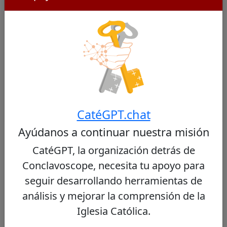
Cardenales Similares
Otros cardenales de Guatemala
No se encontraron cardenales similares
CatéGPT.chat
Ayúdanos a continuar nuestra misión
Otros cardenales del mismo consistorio
CatéGPT, la organización detrás de
Conclavoscope, necesita tu apoyo para
Fridolin Ambongo Besungu
44/100
seguir desarrollando herramientas de
análisis y mejorar la comprensión de la
Iglesia Católica.