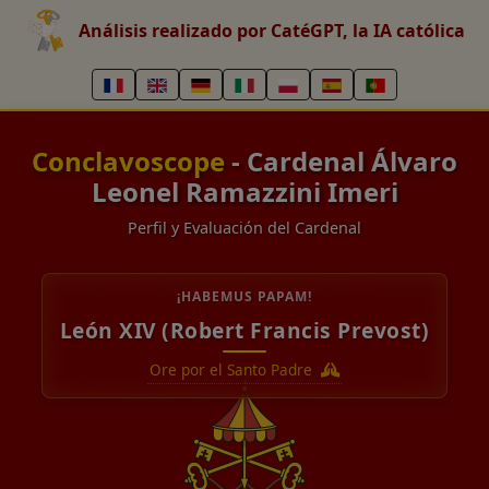
Análisis realizado por CatéGPT, la IA católica
Conclavoscope
- Cardenal Álvaro
Leonel Ramazzini Imeri
Perfil y Evaluación del Cardenal
¡HABEMUS PAPAM!
León XIV (Robert Francis Prevost)
Ore por el Santo Padre