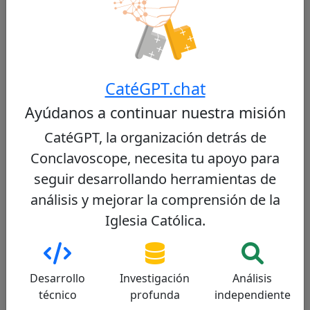
contra la trata de personas.
Ver perfil
CatéGPT.chat
Ayúdanos a continuar nuestra misión
Timothy Radcliffe
23/100
CatéGPT, la organización detrás de
Conclavoscope, necesita tu apoyo para
seguir desarrollando herramientas de
análisis y mejorar la comprensión de la
Cardenal británico, dominico, teólogo y
Iglesia Católica.
escritor, conocido por su visión progresista de
la Iglesia, su compromiso con el diálogo y su
accesible comunicación intelectual.
Desarrollo
Investigación
Análisis
técnico
profunda
independiente
Ver perfil