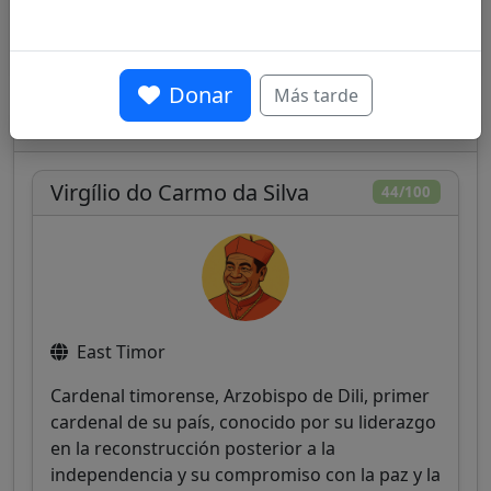
Donar
Más tarde
Otros cardenales del mismo consistorio
Virgílio do Carmo da Silva
44/100
East Timor
Cardenal timorense, Arzobispo de Dili, primer
cardenal de su país, conocido por su liderazgo
en la reconstrucción posterior a la
independencia y su compromiso con la paz y la