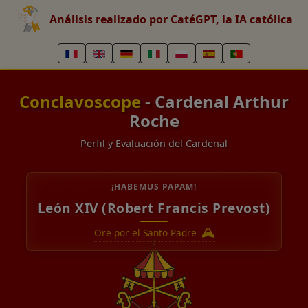
Análisis realizado por CatéGPT, la IA católica
Conclavoscope
- Cardenal Arthur
Roche
Perfil y Evaluación del Cardenal
¡HABEMUS PAPAM!
León XIV (Robert Francis Prevost)
Ore por el Santo Padre