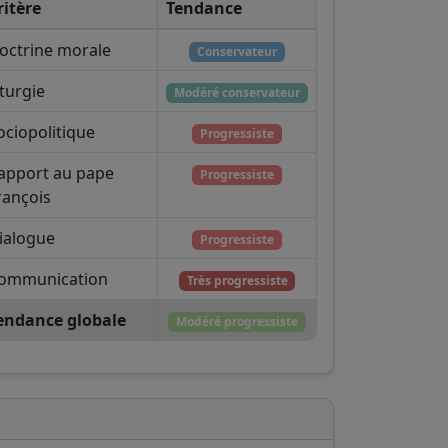
ritère
Tendance
octrine morale
Conservateur
iturgie
Modéré conservateur
ociopolitique
Progressiste
apport au pape
Progressiste
rançois
ialogue
Progressiste
ommunication
Très progressiste
endance globale
Modéré progressiste