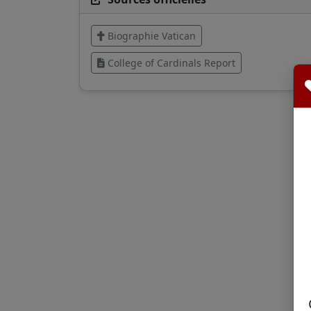
Biographie Vatican
College of Cardinals Report