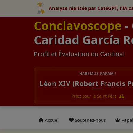
Analyse réalisée par CatéGPT, l'IA c
Conclavoscope
-
Caridad García R
Profil et Évaluation du Cardinal
HABEMUS PAPAM !
Léon XIV (Robert Francis P
Priez pour le Saint-Père
Accueil
Soutenez-nous
Papab