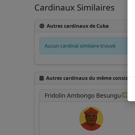
Cardinaux Similaires
Autres cardinaux de Cuba
Aucun cardinal similaire trouvé
Autres cardinaux du même consistoi
Fridolin Ambongo Besungu
44/10