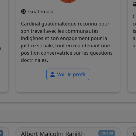
Guatemala
C
Cardinal guatémaltèque reconnu pour
c
son travail avec les communautés
i
indigènes et son engagement pour la
a
justice sociale, tout en maintenant une
a
e
position conservatrice sur les questions
doctrinales.
Voir le profil
Albert Malcolm Ranjith
G
0
79/100