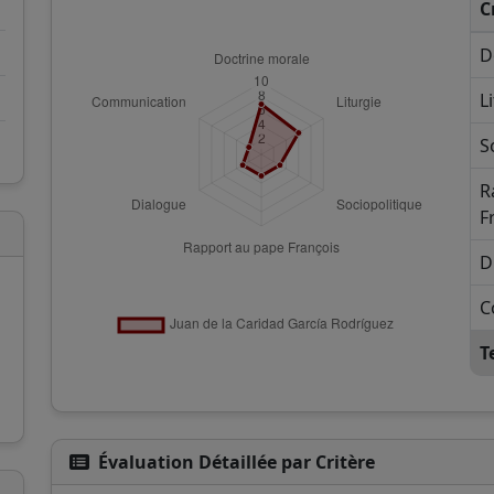
C
D
L
S
R
F
D
C
T
Évaluation Détaillée par Critère