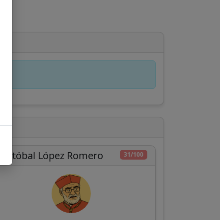
ristóbal López Romero
31/100