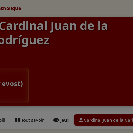
atholique
 Cardinal Juan de la
odríguez
revost)
ili
Tout savoir
Jeux
Cardinal Juan de la Ca