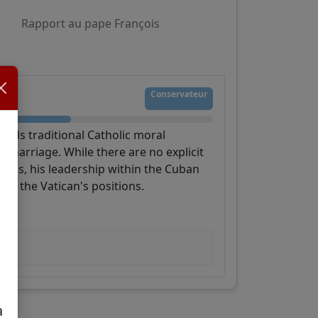
Rapport au pape François
Conservateur
olds traditional Catholic moral
d marriage. While there are no explicit
ions, his leadership within the Cuban
th the Vatican's positions.
a