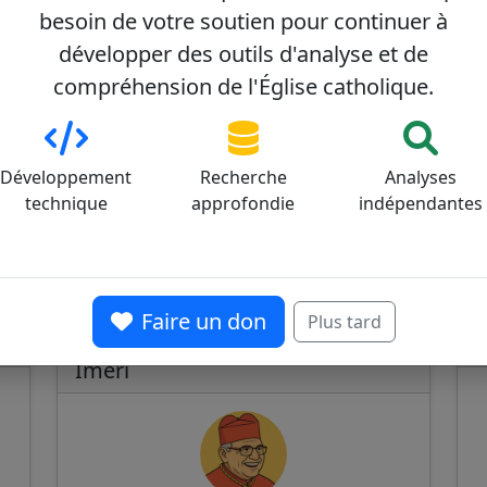
besoin de votre soutien pour continuer à
développer des outils d'analyse et de
compréhension de l'Église catholique.
Développement
Recherche
Analyses
technique
approfondie
indépendantes
re
Faire un don
Plus tard
Álvaro Leonel Ramazzini
C
0
33/100
Imeri