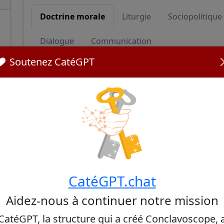
Doctrine morale
Liturgie
Sociopolitique
Dialogue
Communication
Soutenez CatéGPT
Doctrine morale
Cardinal Juan de la Caridad García Rodríguez uph
teachings, particularly on issues like abortion an
public statements on topics such as same-sex un
Church suggests a conservative stance aligned wi
Sources:
Juan García Rodríguez - Wikipedia
CatéGPT.chat
Aidez-nous à continuer notre mission
CatéGPT, la structure qui a créé Conclavoscope, 