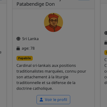
Patabendige Don
Sri Lanka
age: 78
e
Papabile
C
Cardinal sri-lankais aux positions
C
traditionalistes marquées, connu pour
c
son attachement à la liturgie
c
traditionnelle et sa défense de la
d
doctrine catholique.
Voir le profil