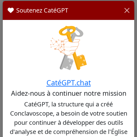
Must Support Christians
Soutenez CatéGPT
Cardinaux Similaires
Autres cardinaux de Iraq
Aucun cardinal similaire trouvé
CatéGPT.chat
Aidez-nous à continuer notre mission
CatéGPT, la structure qui a créé
Conclavoscope, a besoin de votre soutien
Autres cardinaux du même consistoire
pour continuer à développer des outils
Désiré Tsarahazana
d'analyse et de compréhension de l'Église
76/100