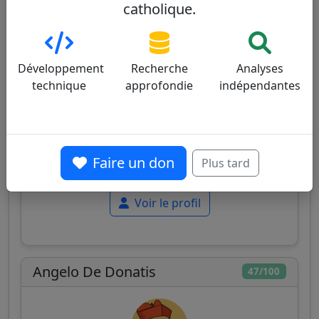
catholique.
Développement
Recherche
Analyses
technique
approfondie
indépendantes
Madagascar
Cardinal malgache, connu pour ses positions
traditionalistes, son attachement à la liturgie
classique et sa défense vigoureuse de la
Faire un don
Plus tard
doctrine morale catholique.
Voir le profil
Angelo De Donatis
47/100