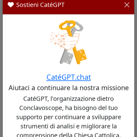
Sostieni CatéGPT
Cardinali Simili
Altri cardinali da Paraguay
Nessun cardinale simile trovato
CatéGPT.chat
Aiutaci a continuare la nostra missione
CatéGPT, l'organizzazione dietro
Altri cardinali dello stesso concistoro
Conclavoscope, ha bisogno del tuo
supporto per continuare a sviluppare
Virgílio do Carmo da Silva
44/100
strumenti di analisi e migliorare la
comprensione della Chiesa Cattolica.