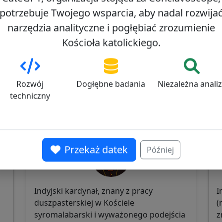
potrzebuje Twojego wsparcia, aby nadal rozwija
narzędzia analityczne i pogłębiać zrozumienie
Kościoła katolickiego.
Rozwój
Dogłębne badania
Niezależna anali
techniczny
George Jacob Koovakad
A
0
38/100
Przekaż datek
Później
Indyjski kardynał, znany z pracy
I
duszpasterskiej w Kościele
(
syromalabarski i wyważonego podejścia
z