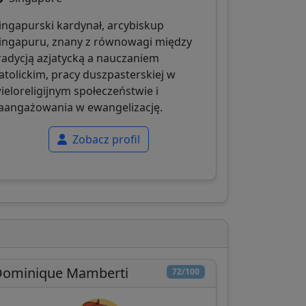
ingapurski kardynał, arcybiskup
ingapuru, znany z równowagi między
radycją azjatycką a nauczaniem
atolickim, pracy duszpasterskiej w
ieloreligijnym społeczeństwie i
aangażowania w ewangelizację.
Zobacz profil
Dominique Mamberti
72/100