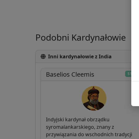
Podobni Kardynałowie
Inni kardynałowie z India
Baselios Cleemis
51/10
Indyjski kardynał obrządku
syromalankarskiego, znany z
przywiązania do wschodnich tradycji