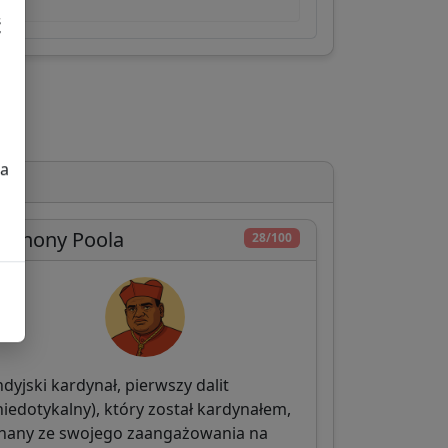
ć
za
nthony Poola
28/100
ndyjski kardynał, pierwszy dalit
niedotykalny), który został kardynałem,
nany ze swojego zaangażowania na