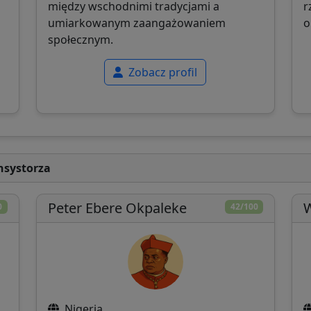
między wschodnimi tradycjami a
r
umiarkowanym zaangażowaniem
o
społecznym.
Zobacz profil
nsystorza
Peter Ebere Okpaleke
W
0
42/100
Nigeria