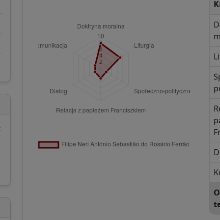
K
D
m
L
S
p
R
p
z
F
D
K
O
t