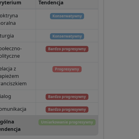
ryterium
Tendencja
oktryna
Konserwatywny
oralna
iturgia
Konserwatywny
połeczno-
Bardzo progresywny
olityczne
elacja z
Progresywny
apieżem
ranciszkiem
ialog
Bardzo progresywny
omunikacja
Bardzo progresywny
gólna
Umiarkowanie progresywny
endencja