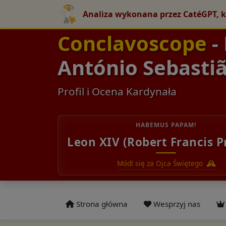
Analiza wykonana przez CatéGPT, k
Conclavoscope
-
António Sebastiã
Profil i Ocena Kardynała
HABEMUS PAPAM!
Leon XIV (Robert Francis P
Módl się za Ojca Świętego
Strona główna
Wesprzyj nas