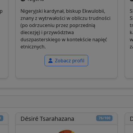
up
Nigeryjski kardynał, biskup Ekwulobii,
S
znany z wytrwałości w obliczu trudności
S
(po odrzuceniu przez poprzednią
t
diecezję) i przywództwa
k
duszpasterskiego w kontekście napięć
w
etnicznych.
z
Zobacz profil
Désiré Tsarahazana
0
76/100