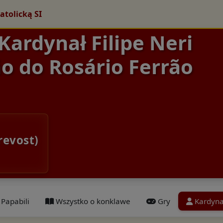
atolicką SI
 Kardynał Filipe Neri
o do Rosário Ferrão
revost)
Papabili
Wszystko o konklawe
Gry
Kardyna