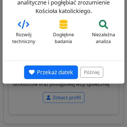
analityczne i pogłębiać zrozumienie
Kościoła katolickiego.
Michael Czerny
21/100
Rozwój
Dogłębne
Niezależna
techniczny
badania
analiza
Kanadyjski kardynał, prefekt Dykasterii ds.
Integralnego Rozwoju Człowieka, jezuita,
Przekaż datek
Później
znany z zaangażowania na rzecz migrantów i
uchodźców oraz postępowej wizji społecznej.
Zobacz profil