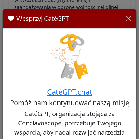
zaangażowania w obronę wolności religijnej.
Wesprzyj CatéGPT
Zobacz profil
Gérald Cyprien Lacroix
43/100
CatéGPT.chat
Kanadyjski kardynał, arcybiskup Quebecu,
Pomóż nam kontynuować naszą misję
znany z wyważonego podejścia między
wiernością tradycji a zaangażowaniem
CatéGPT, organizacja stojąca za
społecznym w kontekście sekularyzacji.
Conclavoscope, potrzebuje Twojego
wsparcia, aby nadal rozwijać narzędzia
Zobacz profil