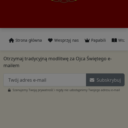
Strona główna
Wesprzyj nas
Papabili
Wszy
Otrzymaj tradycyjną modlitwę za Ojca Świętego e-
mailem
Subskrybuj
Szanujemy Twoją prywatność i nigdy nie udostępnimy Twojego adresu e-mail