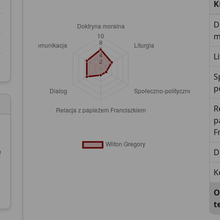
K
D
m
L
S
p
R
p
F
e
D
K
O
t