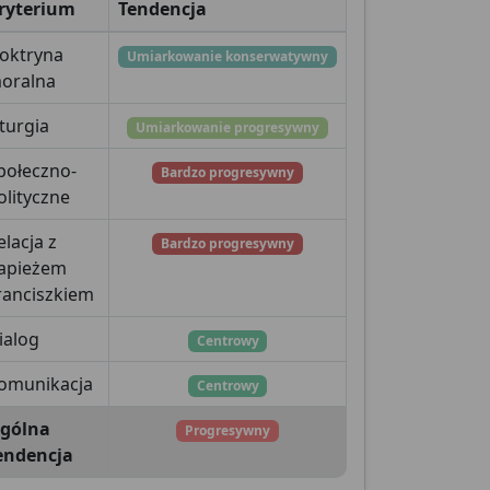
ryterium
Tendencja
oktryna
Umiarkowanie konserwatywny
oralna
iturgia
Umiarkowanie progresywny
połeczno-
Bardzo progresywny
olityczne
elacja z
Bardzo progresywny
apieżem
ranciszkiem
ialog
Centrowy
omunikacja
Centrowy
gólna
Progresywny
endencja