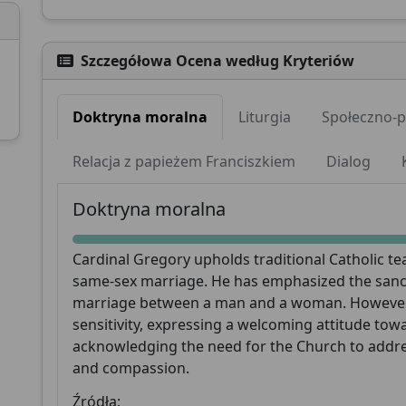
Szczegółowa Ocena według Kryteriów
Doktryna moralna
Liturgia
Społeczno-p
Wesprzyj CatéGPT
Relacja z papieżem Franciszkiem
Dialog
Doktryna moralna
Cardinal Gregory upholds traditional Catholic t
same-sex marriage. He has emphasized the sancti
marriage between a man and a woman. However, 
sensitivity, expressing a welcoming attitude to
CatéGPT.chat
acknowledging the need for the Church to addres
Pomóż nam kontynuować naszą misję
and compassion.
Źródła:
CatéGPT, organizacja stojąca za Conclavoscope,