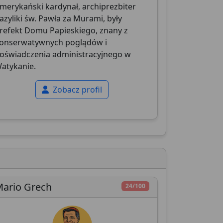
merykański kardynał, archiprezbiter
azyliki św. Pawła za Murami, były
refekt Domu Papieskiego, znany z
onserwatywnych poglądów i
oświadczenia administracyjnego w
atykanie.
Zobacz profil
ario Grech
24/100