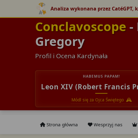
Analiza wykonana przez CatéGPT, k
Conclavoscope
-
Gregory
Profil i Ocena Kardynała
HABEMUS PAPAM!
Leon XIV (Robert Francis P
Módl się za Ojca Świętego
Strona główna
Wesprzyj nas