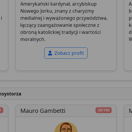
Amerykański kardynał, arcybiskup
A
Nowego Jorku, znany z charyzmy
b
i
medialnej i wyważonego przywództwa,
p
łączący zaangażowanie społeczne z
k
obroną katolickiej tradycji i wartości
d
moralnych.
W
Zobacz profil
nsystorza
Mauro Gambetti
M
0
28/100