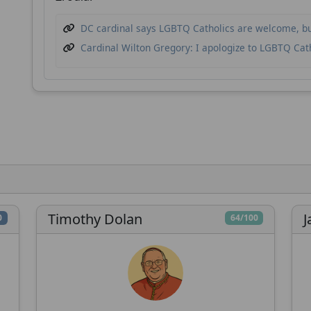
potrzebuje Twojego wsparcia, aby nadal rozwija
DC cardinal says LGBTQ Catholics are welcome, but
narzędzia analityczne i pogłębiać zrozumienie
Cardinal Wilton Gregory: I apologize to LGBTQ Cat
Kościoła katolickiego.
Rozwój
Dogłębne badania
Niezależna anali
techniczny
Przekaż datek
Później
Timothy Dolan
J
0
64/100