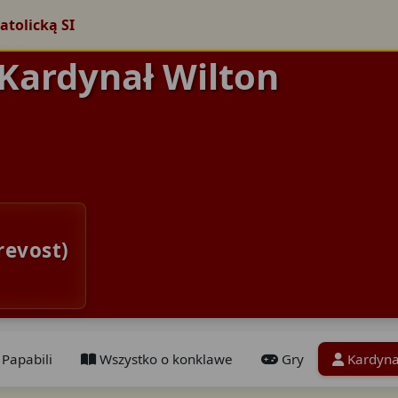
atolicką SI
 Kardynał Wilton
revost)
Papabili
Wszystko o konklawe
Gry
Kardyna