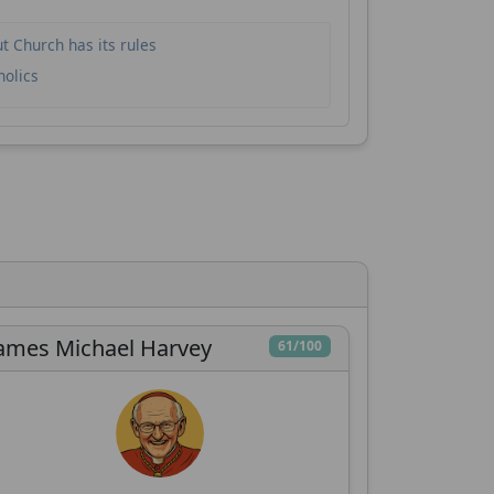
ć
 Church has its rules
holics
za
ames Michael Harvey
61/100