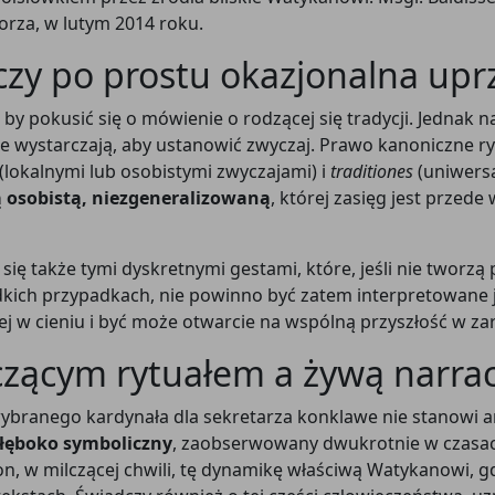
rza, w lutym 2014 roku.
 czy po prostu okazjonalna up
 pokusić się o mówienie o rodzącej się tradycji. Jednak 
nie wystarczają, aby ustanowić zwyczaj. Prawo kanoniczne 
(lokalnymi lub osobistymi zwyczajami) i
traditiones
(uniwersa
 osobistą, niezgeneralizowaną
, której zasięg jest przede
się także tymi dyskretnymi gestami, które, jeśli nie tworzą
dkich przypadkach, nie powinno być zatem interpretowane j
nej w cieniu i być może otwarcie na wspólną przyszłość w z
czącym rytuałem a żywą narrac
ybranego kardynała dla sekretarza konklawe nie stanowi ani
 głęboko symboliczny
, zaobserwowany dwukrotnie w czasac
on, w milczącej chwili, tę dynamikę właściwą Watykanowi, g