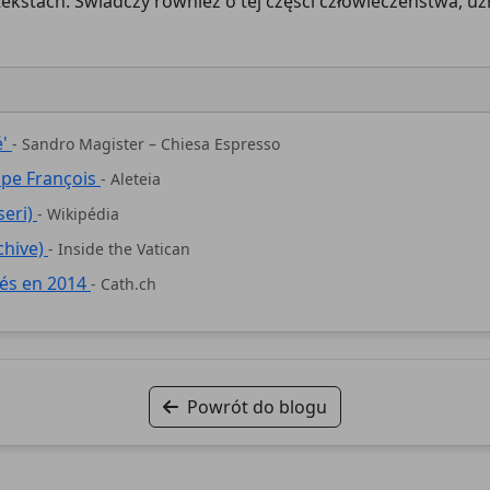
ekstach. Świadczy również o tej części człowieczeństwa, uzn
é'
- Sandro Magister – Chiesa Espresso
pape François
- Aleteia
seri)
- Wikipédia
chive)
- Inside the Vatican
éés en 2014
- Cath.ch
Powrót do blogu