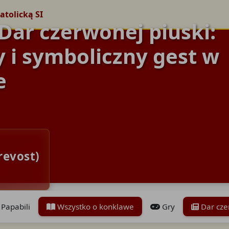
atolicką SI
 Dar czerwonej piuski:
y i symboliczny gest w
e
revost)
Papabili
Wszystko o konklawe
Gry
Dar cze