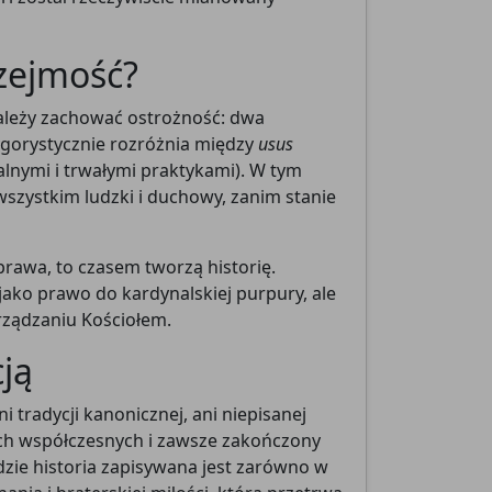
rzejmość?
należy zachować ostrożność: dwa
rygorystycznie rozróżnia między
usus
lnymi i trwałymi praktykami). W tym
 wszystkim ludzki i duchowy, zanim stanie
 prawa, to czasem tworzą historię.
ako prawo do kardynalskiej purpury, ale
arządzaniu Kościołem.
ją
 tradycji kanonicznej, ani niepisanej
h współczesnych i zawsze zakończony
dzie historia zapisywana jest zarówno w