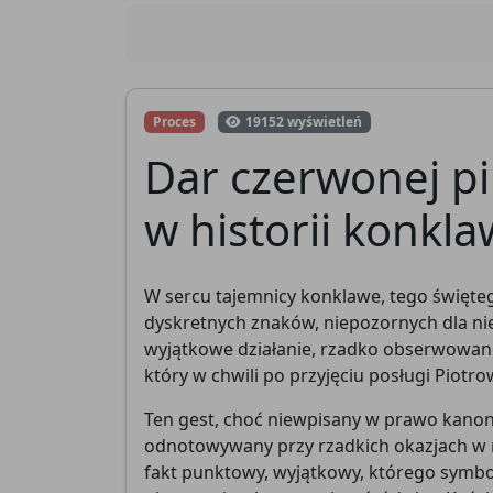
Proces
19152 wyświetleń
Dar czerwonej piu
w historii konkl
W sercu tajemnicy konklawe, tego świętego
dyskretnych znaków, niepozornych dla ni
wyjątkowe działanie, rzadko obserwowane
który w chwili po przyjęciu posługi Piot
Ten gest, choć niewpisany w prawo kanon
odnotowywany przy rzadkich okazjach w naj
fakt punktowy, wyjątkowy, którego symboli