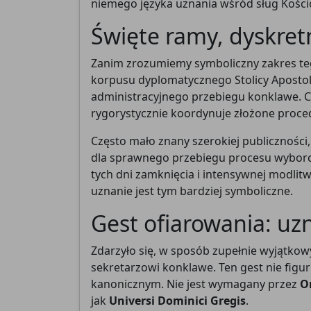
niemego języka uznania wśród sług Kości
Święte ramy, dyskret
Zanim zrozumiemy symboliczny zakres teg
korpusu dyplomatycznego Stolicy Apostols
administracyjnego przebiegu konklawe. C
rygorystycznie koordynuje złożone proced
Często mało znany szerokiej publiczności, 
dla sprawnego przebiegu procesu wyborcze
tych dni zamknięcia i intensywnej modlitw
uznanie jest tym bardziej symboliczne.
Gest ofiarowania: uz
Zdarzyło się, w sposób zupełnie wyjątkow
sekretarzowi konklawe. Ten gest nie figur
kanonicznym. Nie jest wymagany przez
O
jak
Universi Dominici Gregis
.