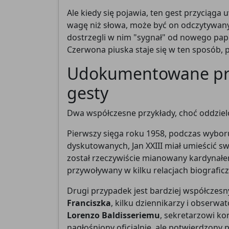
Ale kiedy się pojawia, ten gest przyciąga
wagę niż słowa, może być on odczytywany 
dostrzegli w nim "sygnał" od nowego papi
Czerwona piuska staje się w ten sposób, 
Udokumentowane przy
gesty
Dwa współczesne przykłady, choć oddzielon
Pierwszy sięga roku 1958, podczas wybo
dyskutowanych, Jan XXIII miał umieścić s
został rzeczywiście mianowany kardynałem
przywoływany w kilku relacjach biografic
Drugi przypadek jest bardziej współczes
Franciszka
, kilku dziennikarzy i obserw
Lorenzo Baldisseriemu
, sekretarzowi ko
nagłośniony oficjalnie, ale potwierdzony 