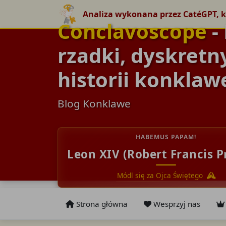
Analiza wykonana przez CatéGPT, k
Conclavoscope
-
rzadki, dyskretn
historii konklaw
Blog Konklawe
HABEMUS PAPAM!
Leon XIV (Robert Francis P
Módl się za Ojca Świętego
Strona główna
Wesprzyj nas