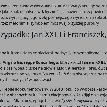
narzędzia analityczne i pogłębiać zrozumienie
 uwagę. Ponieważ w klerykalnej kulturze Watykanu, gdzie zn
Kościoła katolickiego.
jako znak osobistej wdzięczności, a nawet jako zapowiedź
eża, wyrażający jego wolę późniejszego wyniesienia sekret
przez metonimię, symbolem możliwej przyszłej purpury.
Rozwój
Dogłębne badania
Niezależna anali
padki: Jan XXIII i Francisze
techniczny
e kilkoma dziesięcioleciami, podsyciły tę symboliczną inte
Przekaż datek
Później
ru
Angelo Giuseppe Roncalliego
, który został
Janem XXIII
.
woją czerwoną piuskę na głowie
Msgr. Alberto di Jorio
, ówc
 wkrótce po wyborze. Nawet jeśli źródła historyczne na te
znych i ustnych świadectwach.
ny i lepiej udokumentowany. W
2013
roku, po wyborze kardy
atorów obecnych za kulisami relacjonowało, że zdjął on swoj
nklawe. Miał mu szepnąć te słowa:
"Jesteś kardynałem w połow
półsłówkiem przez źródła bliskie Watykanowi. Msgr. Baldiss