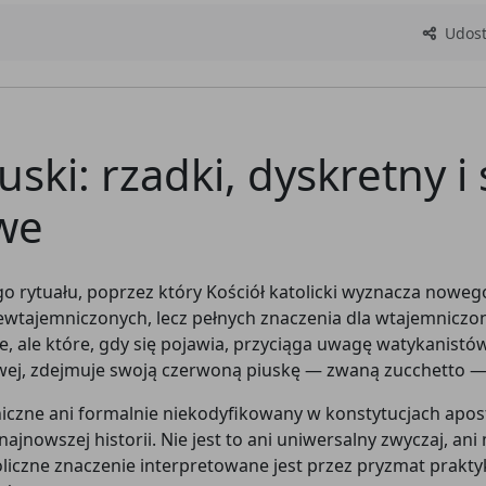
Udostę
ski: rzadki, dyskretny i
awe
 rytuału, poprzez który Kościół katolicki wyznacza nowego 
ewtajemniczonych, lecz pełnych znaczenia dla wtajemniczon
, ale które, gdy się pojawia, przyciąga uwagę watykanistó
rowej, zdejmuje swoją czerwoną piuskę — zwaną zucchetto —
iczne ani formalnie niekodyfikowany w konstytucjach apost
nowszej historii. Nie jest to ani uniwersalny zwyczaj, ani
czne znaczenie interpretowane jest przez pryzmat praktyk 