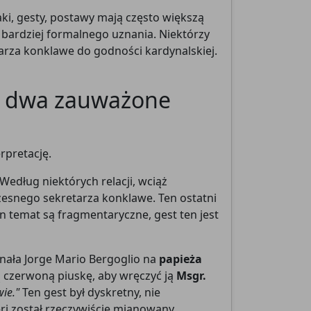
aki, gesty, postawy mają często większą
 bardziej formalnego uznania. Niektórzy
arza konklawe do godności kardynalskiej.
za
k, dwa zauważone
rpretację.
 Według niektórych relacji, wciąż
zesnego sekretarza konklawe. Ten ostatni
n temat są fragmentaryczne, gest ten jest
nała Jorge Mario Bergoglio na
papieża
ą czerwoną piuskę, aby wręczyć ją
Msgr.
ie."
Ten gest był dyskretny, nie
eri został rzeczywiście mianowany