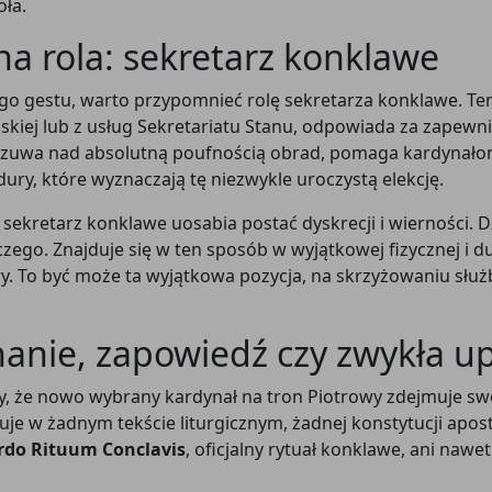
oła.
na rola: sekretarz konklawe
Wesprzyj CatéGPT
o gestu, warto przypomnieć rolę sekretarza konklawe. Ten
kiej lub z usług Sekretariatu Stanu, odpowiada za zapewn
zuwa nad absolutną poufnością obrad, pomaga kardynałom 
ury, które wyznaczają tę niezwykle uroczystą elekcję.
sekretarz konklawe uosabia postać dyskrecji i wierności. Dzi
go. Znajduje się w ten sposób w wyjątkowej fizycznej i d
y. To być może ta wyjątkowa pozycja, na skrzyżowaniu służb
CatéGPT.chat
nanie, zapowiedź czy zwykła u
Pomóż nam kontynuować naszą misję
y, że nowo wybrany kardynał na tron Piotrowy zdejmuje swo
uje w żadnym tekście liturgicznym, żadnej konstytucji apos
CatéGPT, organizacja stojąca za Conclavoscope,
rdo Rituum Conclavis
, oficjalny rytuał konklawe, ani na
potrzebuje Twojego wsparcia, aby nadal rozwija