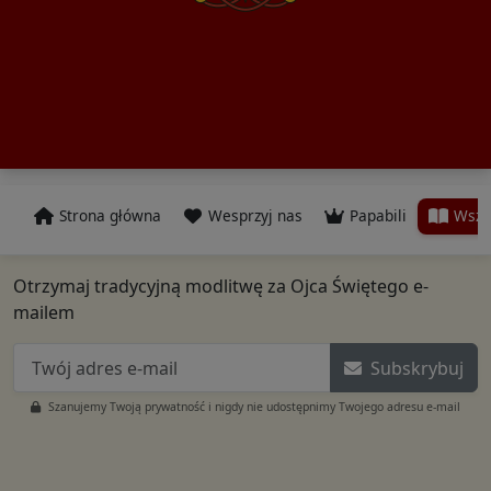
Strona główna
Wesprzyj nas
Papabili
Wszy
Otrzymaj tradycyjną modlitwę za Ojca Świętego e-
mailem
Subskrybuj
Szanujemy Twoją prywatność i nigdy nie udostępnimy Twojego adresu e-mail