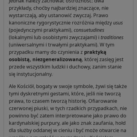
Jednak należy zachować ostrożność: dwa
przykłady, choćby najbardziej znaczące, nie
wystarczają, aby ustanowić zwyczaj. Prawo
kanoniczne rygorystycznie rozróżnia między
usus
(pojedynczymi praktykami),
consuetudines
(lokalnymi lub osobistymi zwyczajami) i
traditiones
(uniwersalnymi i trwałymi praktykami). W tym
przypadku mamy do czynienia z
praktyką
osobistą, niezgeneralizowaną
, której zasięg jest
przede wszystkim ludzki i duchowy, zanim stanie
się instytucjonalny.
Ale Kościół, bogaty w swoje symbole, żywi się także
tymi dyskretnymi gestami, które, jeśli nie tworzą
prawa, to czasem tworzą historię. Ofiarowanie
czerwonej piuski, w tych rzadkich przypadkach, nie
powinno być zatem interpretowane jako prawo do
kardynalskiej purpury, ale jako znak zaufania, hołd
dla służby oddanej w cieniu i być może otwarcie na