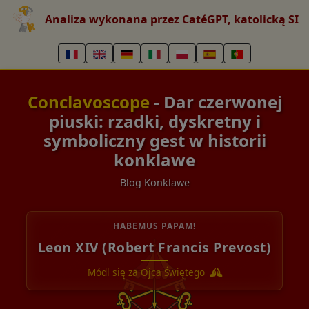
Analiza wykonana przez CatéGPT, katolicką SI
Conclavoscope
- Dar czerwonej
piuski: rzadki, dyskretny i
symboliczny gest w historii
konklawe
Blog Konklawe
HABEMUS PAPAM!
Leon XIV (Robert Francis Prevost)
Módl się za Ojca Świętego