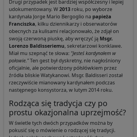
Drugi przypadek jest bardziej współczesny i lepiej
udokumentowany. W
2013
roku, po wyborze
kardynała Jorge Mario Bergoglio na
papieża
Franciszka
, kilku dziennikarzy i obserwatorów
obecnych za kulisami relacjonowało, że zdjął on
swoją czerwoną piuskę, aby wręczyć ją
Msgr.
Lorenzo Baldisseriemu
, sekretarzowi konklawe.
Miał mu szepnąć te słowa:
"Jesteś kardynałem w
połowie."
Ten gest był dyskretny, nie nagłośniony
oficjalnie, ale potwierdzony półsłówkiem przez
źródła bliskie Watykanowi. Msgr. Baldisseri został
rzeczywiście mianowany kardynałem podczas
następnego konsystorza, w lutym 2014 roku.
Rodząca się tradycja czy po
prostu okazjonalna uprzejmość?
W świetle tych dwóch przypadków można by
pokusić się o mówienie o rodzącej się tradycji.