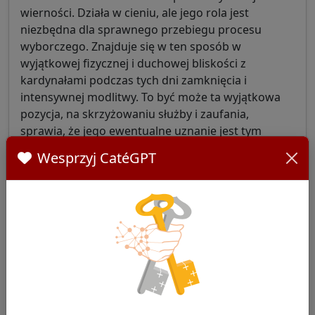
wierności. Działa w cieniu, ale jego rola jest
niezbędna dla sprawnego przebiegu procesu
wyborczego. Znajduje się w ten sposób w
wyjątkowej fizycznej i duchowej bliskości z
kardynałami podczas tych dni zamknięcia i
intensywnej modlitwy. To być może ta wyjątkowa
pozycja, na skrzyżowaniu służby i zaufania,
sprawia, że jego ewentualne uznanie jest tym
bardziej symboliczne.
Wesprzyj CatéGPT
Gest ofiarowania: uznanie,
zapowiedź czy zwykła
uprzejmość?
Zdarzyło się, w sposób zupełnie wyjątkowy, że
nowo wybrany kardynał na tron Piotrowy zdejmuje
swoją czerwoną piuskę i przekazuje ją
sekretarzowi konklawe. Ten gest nie figuruje w
żadnym tekście liturgicznym, żadnej konstytucji