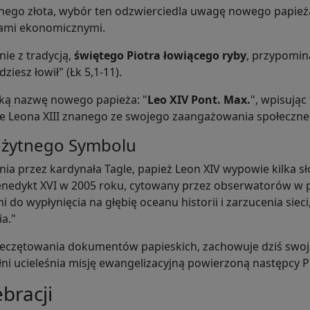
nego złota, wybór ten odzwierciedla uwagę nowego papieża
ami ekonomicznymi.
nie z tradycją,
świętego Piotra łowiącego ryby
, przypomin
ziesz łowił" (Łk 5,1-11).
ską nazwę nowego papieża: "
Leo XIV Pont. Max.
", wpisują
nie Leona XIII znanego ze swojego zaangażowania społeczn
ożytnego Symbolu
ia przez kardynała Tagle, papież Leon XIV wypowie kilka sł
enedykt XVI w 2005 roku, cytowany przez obserwatorów w pr
 do wypłynięcia na głębię oceanu historii i zarzucenia sieci
a."
 pieczętowania dokumentów papieskich, zachowuje dziś swoj
ni ucieleśnia misję ewangelizacyjną powierzoną następcy P
ebracji