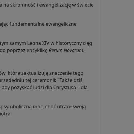
 na skromność i ewangelizację w świecie
ając fundamentalne ewangeliczne
c tym samym Leona XIV w historyczny ciąg
ego poprzez encyklikę
Rerum Novarum
.
ów, które zaktualizują znaczenie tego
zededniu tej ceremonii: "Także dziś
, aby pozyskać ludzi dla Chrystusa – dla
ą symboliczną moc, choć utracił swoją
iotra.