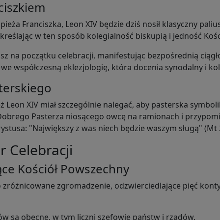
ciszkiem
ieża Franciszka, Leon XIV będzie dziś nosił klasyczny paliu
eślając w ten sposób kolegialność biskupią i jedność Kości
usz na początku celebracji, manifestując bezpośrednią cią
 we współczesną eklezjologię, która docenia synodalny i ko
terskiego
ż Leon XIV miał szczególnie nalegać, aby pasterska symbo
 Dobrego Pasterza niosącego owcę na ramionach i przypom
rystusa: "Największy z was niech będzie waszym sługą" (Mt 
 Celebracji
ce Kościół Powszechny
wo zróżnicowane zgromadzenie, odzwierciedlające pięć kon
w są obecne, w tym liczni szefowie państw i rządów.