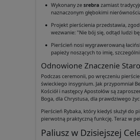
Wykonany ze
srebra
zamiast tradycyj
naznaczonym głębokimi nierówności
Projekt pierścienia przedstawia, zgod
wezwanie: "Nie bój się, odtąd ludzi będ
Pierścień nosi wygrawerowaną łaciń
papieży noszących to imię, szczegól
Odnowione Znaczenie Star
Podczas ceremonii, po wręczeniu pierścien
świeckiego insygnium. Jak przypomniał B
Kościół i następcy Apostołów są zaproszeni
Boga, dla Chrystusa, dla prawdziwego życi
Pierścień Rybaka, który kiedyś służył do
pierwotną praktyczną funkcję. Teraz w peł
Paliusz w Dzisiejszej Cel