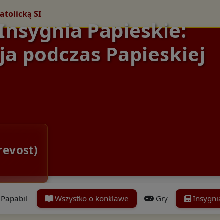
atolicką SI
 Insygnia Papieskie:
ja podczas Papieskiej
revost)
Papabili
Wszystko o konklawe
Gry
Insygni