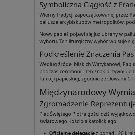
Symboliczna Ciągłość z Fran
Wierny tradycji zapoczątkowanej przez Pap
paliusze arcybiskupów metropolitów, podkr
Nowy papież pojawi się już ubrany w pali
wyboru. Ten liturgiczny wybór wpisuje się
Podkreślenie Znaczenia Pas
Według źródeł bliskich Watykanowi, Papie
podczas ceremonii. Ten znak przywołuje
funkcji papieskiej, zgodnie ze słowami Ch
Międzynarodowy Wymiar
Zgromadzenie Reprezentują
Plac Świętego Piotra gości dziś wyjątko
światowego Kościoła katolickiego:
Oficjalne delegacje
z ponad 120 krajó