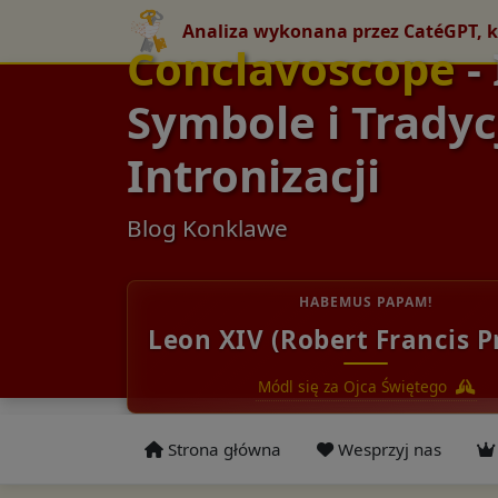
Analiza wykonana przez CatéGPT, k
Conclavoscope
-
Symbole i Tradyc
Intronizacji
Blog Konklawe
HABEMUS PAPAM!
Leon XIV (Robert Francis P
Módl się za Ojca Świętego
Strona główna
Wesprzyj nas