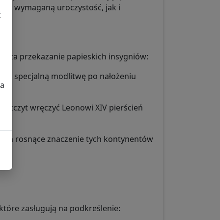
ówno wymaganą uroczystość, jak i
ć
h za przekazanie papieskich insygniów:
łosi specjalną modlitwę po nałożeniu
za
zaszczyt wręczyć Leonowi XIV pierścień
kreśla rosnące znaczenie tych kontynentów
które zasługują na podkreślenie: