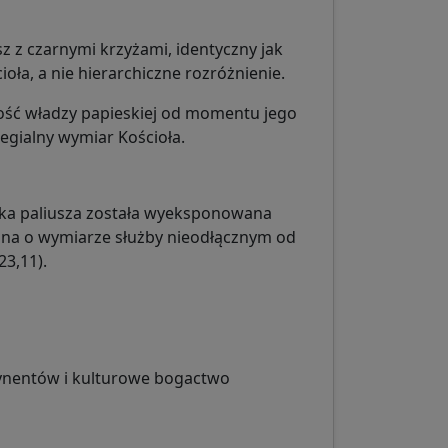
sz z czarnymi krzyżami, identyczny jak
oła, a nie hierarchiczne rozróżnienie.
głość władzy papieskiej od momentu jego
legialny wymiar Kościoła.
lika paliusza została wyeksponowana
ina o wymiarze służby nieodłącznym od
23,11).
tynentów i kulturowe bogactwo