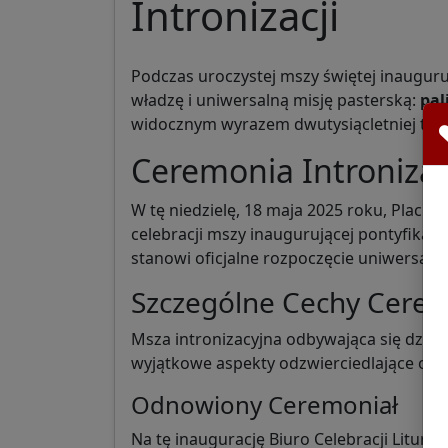
Intronizacji
Podczas uroczystej mszy świętej inauguru
władzę i uniwersalną misję pasterską:
pal
widocznym wyrazem dwutysiącletniej tradyc
Ceremonia Intronizac
W tę niedzielę, 18 maja 2025 roku, Plac 
celebracji mszy inaugurującej pontyfikat
stanowi oficjalne rozpoczęcie uniwersalne
Szczególne Cechy Cerem
Msza intronizacyjna odbywająca się dziś n
wyjątkowe aspekty odzwierciedlające oso
Odnowiony Ceremoniał
Na tę inaugurację Biuro Celebracji Litur