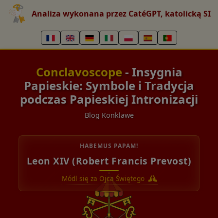
Analiza wykonana przez CatéGPT, katolicką SI
Conclavoscope
- Insygnia
Papieskie: Symbole i Tradycja
podczas Papieskiej Intronizacji
Blog Konklawe
HABEMUS PAPAM!
Leon XIV (Robert Francis Prevost)
Módl się za Ojca Świętego