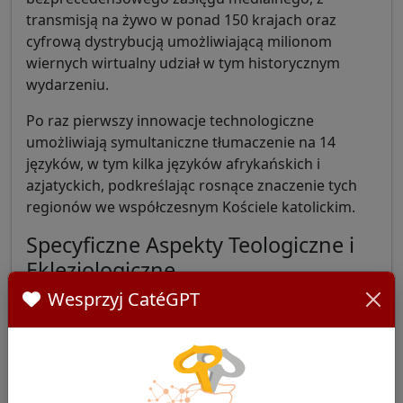
transmisją na żywo w ponad 150 krajach oraz
cyfrową dystrybucją umożliwiającą milionom
wiernych wirtualny udział w tym historycznym
wydarzeniu.
Po raz pierwszy innowacje technologiczne
umożliwiają symultaniczne tłumaczenie na 14
języków, w tym kilka języków afrykańskich i
azjatyckich, podkreślając rosnące znaczenie tych
regionów we współczesnym Kościele katolickim.
Specyficzne Aspekty Teologiczne i
Eklezjologiczne
Wesprzyj CatéGPT
Odnowiona Wizja Pastoralna
Poprzez liturgiczne i symboliczne wybory tej
ceremonii intronizacyjnej zarysowują się już
prawdopodobne kierunki pontyfikatu Leona XIV.
Autoryzowani komentatorzy podkreślają