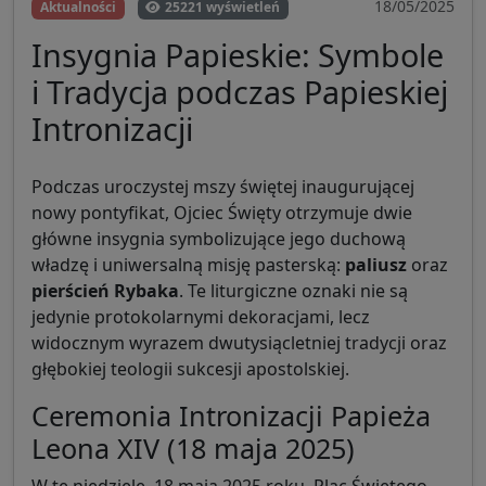
18/05/2025
Aktualności
25221 wyświetleń
Insygnia Papieskie: Symbole
i Tradycja podczas Papieskiej
Intronizacji
Podczas uroczystej mszy świętej inaugurującej
nowy pontyfikat, Ojciec Święty otrzymuje dwie
główne insygnia symbolizujące jego duchową
władzę i uniwersalną misję pasterską:
paliusz
oraz
pierścień Rybaka
. Te liturgiczne oznaki nie są
jedynie protokolarnymi dekoracjami, lecz
widocznym wyrazem dwutysiącletniej tradycji oraz
głębokiej teologii sukcesji apostolskiej.
Ceremonia Intronizacji Papieża
Leona XIV (18 maja 2025)
W tę niedzielę, 18 maja 2025 roku, Plac Świętego