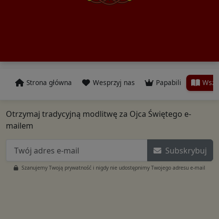
Strona główna
Wesprzyj nas
Papabili
Wszy
Otrzymaj tradycyjną modlitwę za Ojca Świętego e-
mailem
Subskrybuj
Szanujemy Twoją prywatność i nigdy nie udostępnimy Twojego adresu e-mail