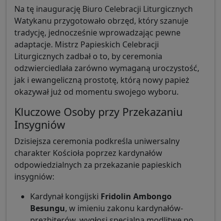
Na tę inaugurację Biuro Celebracji Liturgicznych
Watykanu przygotowało obrzęd, który szanuje
tradycję, jednocześnie wprowadzając pewne
adaptacje. Mistrz Papieskich Celebracji
Liturgicznych zadbał o to, by ceremonia
odzwierciedlała zarówno wymaganą uroczystość,
jak i ewangeliczną prostotę, którą nowy papież
okazywał już od momentu swojego wyboru.
Kluczowe Osoby przy Przekazaniu
Insygniów
Dzisiejsza ceremonia podkreśla uniwersalny
charakter Kościoła poprzez kardynałów
odpowiedzialnych za przekazanie papieskich
insygniów:
Kardynał kongijski
Fridolin Ambongo
Besungu
, w imieniu zakonu kardynałów-
prezbiterów, wygłosi specjalną modlitwę po