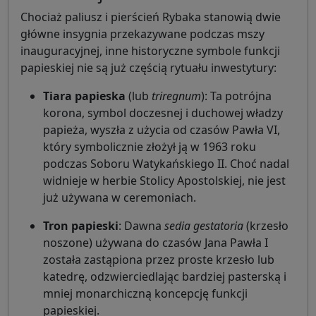
Chociaż paliusz i pierścień Rybaka stanowią dwie
główne insygnia przekazywane podczas mszy
inauguracyjnej, inne historyczne symbole funkcji
papieskiej nie są już częścią rytuału inwestytury:
Tiara papieska
(lub
triregnum
): Ta potrójna
korona, symbol doczesnej i duchowej władzy
papieża, wyszła z użycia od czasów Pawła VI,
który symbolicznie złożył ją w 1963 roku
podczas Soboru Watykańskiego II. Choć nadal
widnieje w herbie Stolicy Apostolskiej, nie jest
już używana w ceremoniach.
Tron papieski
: Dawna
sedia gestatoria
(krzesło
noszone) używana do czasów Jana Pawła I
została zastąpiona przez proste krzesło lub
katedrę, odzwierciedlając bardziej pasterską i
mniej monarchiczną koncepcję funkcji
papieskiej.