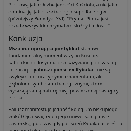
Piotrową jako służbę jedności Kościoła, a nie jako
dominację. Jak pisze teolog Joseph Ratzinger
(późniejszy Benedykt XVI): "Prymat Piotra jest
przede wszystkim prymatem służby i miłości."
Konkluzja
Msza inaugurująca pontyfikat
stanowi
fundamentalny moment w życiu Kościoła
katolickiego. Insygnia przekazywane podczas tej
celebracji -
paliusz
i
pierścień Rybaka
- nie są
zwykłymi dekoracyjnymi ornamentami, ale
głębokimi symbolami teologicznymi, które
wyrażają samą naturę misji powierzonej następcy
Piotra.
Paliusz manifestuje jedność kolegium biskupiego
wokół Ojca Świętego i jego uniwersalną misję
pasterską, podczas gdy pierścień Rybaka ucieleśnia
jego apostolską władzę w ciągłości misji