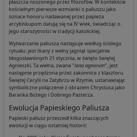
płaszcza noszonego przez filozofów. W kontekście
kościelnym pierwsze wzmianki o paliuszu jako
oznace honoru nadawanej przez papieża
arcybiskupom datują się na IV wiek, świadcząc o
jego starożytności w tradycji katolickiej.
Wytwarzanie paliusza następuje według ścisłego
rytuału: jest tkany z wełny jagniąt specjalnie
błogosławionych 21 stycznia, w święto świętej
Agnieszki. Ta wełna, zwana "
lana agnorum
", jest
następnie przędzona przez zakonnice z klasztoru
Świętej Cecylii na Zatybrzu w Rzymie, ustanawiając
symboliczne połączenie z obrazem Chrystusa jako
Baranka Bożego i Dobrego Pasterza.
Ewolucja Papieskiego Paliusza
Papieski paliusz przeszedł kilka znaczących
ewolucji w ciągu ostatniej historii: