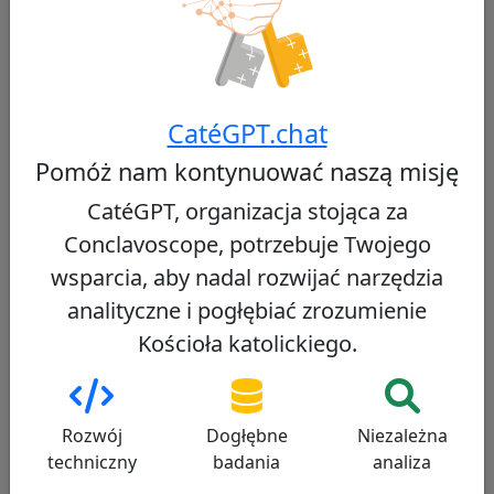
szczególnie:
Nacisk na
ewangelizację w
zsekularyzowanym świecie
, temat
powtarzający się w homiliach kardynała, który
CatéGPT.chat
został papieżem.
Pomóż nam kontynuować naszą misję
Wagę przywiązywaną do
kolegialności
CatéGPT, organizacja stojąca za
biskupiej
i
synodalności
, zgodnie z
eklezjologicznym rozwojem Soboru
Conclavoscope, potrzebuje Twojego
Watykańskiego II i ostatnich synodów.
wsparcia, aby nadal rozwijać narzędzia
analityczne i pogłębiać zrozumienie
Troskę o
egzystencjalne i geograficzne
peryferie
Kościoła, w ciągłości z wizją misyjną
Kościoła katolickiego.
rozwijaną przez jego poprzedników.
Aktualizacja Tradycyjnych Symboli
Rozwój
Dogłębne
Niezależna
Dzisiejsza ceremonia ilustruje, jak tradycyjne
techniczny
badania
analiza
symbole, jakimi są paliusz i pierścień Rybaka, nadal