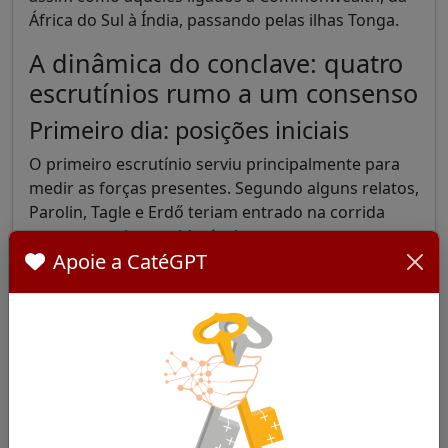
África do Sul à Índia, passando pelas ilhas Tonga.
A dinâmica do conclave: quatro
escrutínios rumo a um consenso
Primeiro dia: posições iniciais
O primeiro escrutínio serviu principalmente para
medir as forças presentes. Segundo alguns relatos,
Parolin, Tagle e Erdő teriam entrado na corrida
com um apoio considerável:
Apoie a CatéGPT
Pietro Parolin: aproximadamente 40-45 votos
Luis Antonio Tagle: aproximadamente 25 votos
Péter Erdő: aproximadamente 20 votos
Contrariamente às primeiras estimativas que lhe
atribuíam apenas uma dezena de votos, Prevost
teria na realidade recolhido um número
significativo de sufrágios desde este primeiro