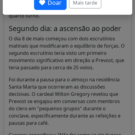
dos fatos, permitindo uma transferência de votos
Doar
Mais tarde
para Prevost e favorecendo sua eleição já no
quarto turno.
Segundo dia: a ascensão ao poder
O dia 8 de maio começou com dois escrutínios
matinais que modificaram o equilíbrio de forças. O
segundo escrutínio teria visto um primeiro
movimento significativo em direção a Prevost, que
teria passado para cerca de 25 votos.
Foi durante a pausa para o almoço na residência
Santa Marta que ocorreram as discussões
decisivas. O cardeal Wilton Gregory revelou que
Prevost se engajou em conversas com membros
do clero em "pequenos grupos" durante o
conclave, especificamente durante as refeições e
pausas para café.
Gregory especificou: "Não foi como se ele tivesse