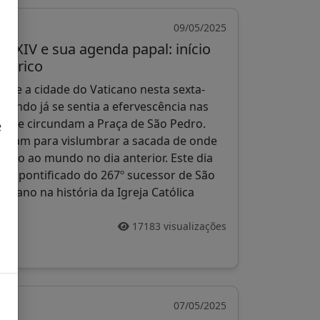
09/05/2025
o XIV e sua agenda papal: início
stórico
obre a cidade do Vaticano nesta sexta-
quando já se sentia a efervescência nas
s que circundam a Praça de São Pedro.
e
eravam para vislumbrar a sacada de onde
.
tado ao mundo no dia anterior. Este dia
 do pontificado do 267º sucessor de São
icano na história da Igreja Católica
17183 visualizações
07/05/2025