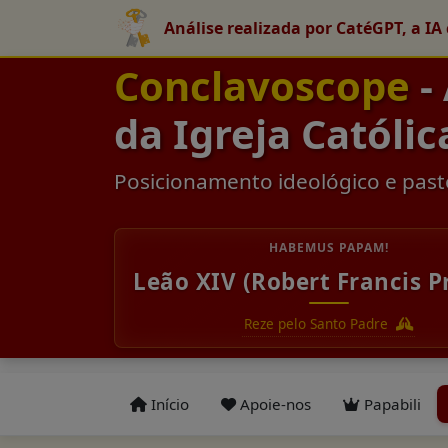
Análise realizada por CatéGPT, a IA 
Conclavoscope
-
da Igreja Católic
Posicionamento ideológico e past
HABEMUS PAPAM!
Leão XIV (Robert Francis P
Reze pelo Santo Padre
Início
Apoie-nos
Papabili