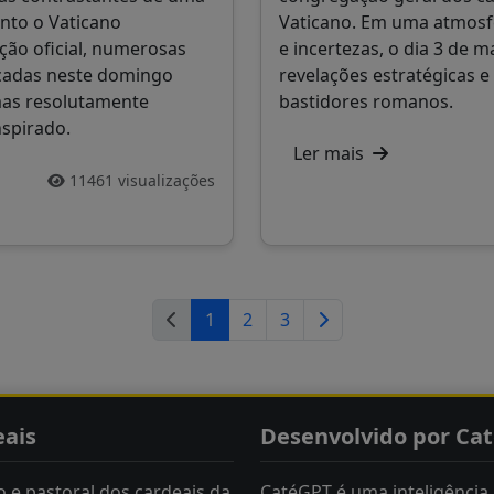
nto o Vaticano
Vaticano. Em uma atmosf
ão oficial, numerosas
e incertezas, o dia 3 de 
icadas neste domingo
revelações estratégicas e
mas resolutamente
bastidores romanos.
nspirado.
Ler mais
11461 visualizações
1
2
3
eais
Desenvolvido por Ca
 e pastoral dos cardeais da
CatéGPT é uma inteligência a