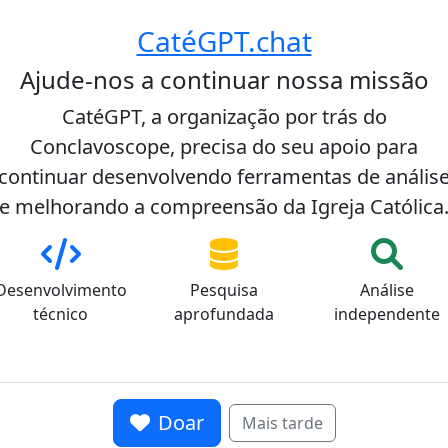
CatéGPT.chat
09/05/2025
Notícias
 Robert Francis
O primeiro dia de Leã
Ajude-nos a continuar nossa missão
de um pontificado hi
CatéGPT, a organização por trás do
apela Sistina em 8 de
O sol mal havia nascido s
Conclavoscope, precisa do seu apoio para
um conclave notavelmente
feira, 9 de maio de 2025, 
ínios, os 133 cardeais
ruelas de paralelepípedo
continuar desenvolvendo ferramentas de anális
 Robert Francis Prevost
Fiéis e turistas se aglom
e melhorando a compreensão da Igreja Católica
 rápida eleição esconde,
Leão XIV havia se apresen
as estratégicas que
marca o verdadeiro início
Pedro, primeiro papa amer
Desenvolvimento
Pesquisa
Análise
técnico
aprofundada
independente
Ler mais
24978 visualizações
Doar
Mais tarde
08/05/2025
Notícias