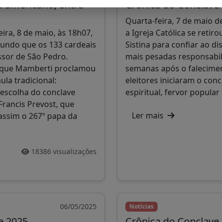
a americano, entre
Crônica do Conclave 
Quarta-feira, 7 de maio d
ira, 8 de maio, às 18h07,
a Igreja Católica se retir
mundo que os 133 cardeais
Sistina para confiar ao d
ssor de São Pedro.
mais pesadas responsabil
nique Mamberti proclamou
semanas após o falecimen
ula tradicional:
eleitores iniciaram o co
escolha do conclave
espiritual, fervor popular
Francis Prevost, que
Ler mais
assim o 267º papa da
18386 visualizações
06/05/2025
Notícias
e 2025
Crônica do Conclave 