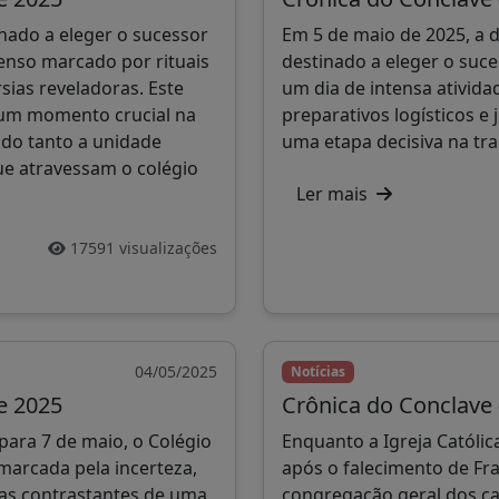
nado a eleger o sucessor
Em 5 de maio de 2025, a d
enso marcado por rituais
destinado a eleger o suce
sias reveladoras. Este
um dia de intensa atividad
o um momento crucial na
preparativos logísticos e 
indo tanto a unidade
uma etapa decisiva na tr
ue atravessam o colégio
Ler mais
17591 visualizações
04/05/2025
Notícias
e 2025
Crônica do Conclave 
ara 7 de maio, o Colégio
Enquanto a Igreja Católi
marcada pela incerteza,
após o falecimento de Fra
nças contrastantes de uma
congregação geral dos ca