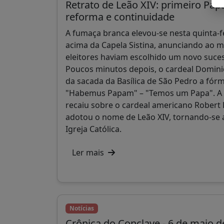
Retrato de Leão XIV: primeiro Pap
reforma e continuidade
A fumaça branca elevou-se nesta quinta-fe
acima da Capela Sistina, anunciando ao 
eleitores haviam escolhido um novo suce
Poucos minutos depois, o cardeal Domi
da sacada da Basílica de São Pedro a fórm
"Habemus Papam" – "Temos um Papa". A 
recaiu sobre o cardeal americano Robert 
adotou o nome de Leão XIV, tornando-se 
Igreja Católica.
Ler mais
Notícias
Crônica do Conclave - 6 de maio d