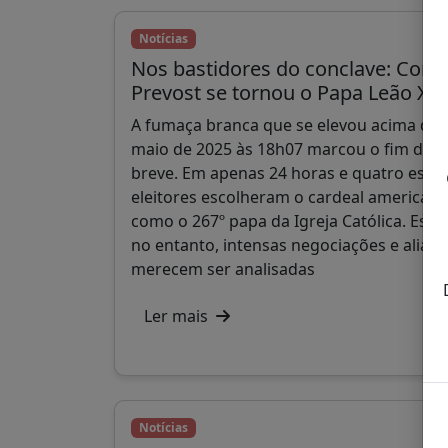
Notícias
Nos bastidores do conclave: Como
Prevost se tornou o Papa Leão XIV
A fumaça branca que se elevou acima da C
maio de 2025 às 18h07 marcou o fim de 
breve. Em apenas 24 horas e quatro escrut
eleitores escolheram o cardeal americano
como o 267º papa da Igreja Católica. Esta
no entanto, intensas negociações e alianç
merecem ser analisadas
Ler mais
Notícias