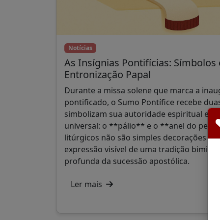
Notícias
As Insígnias Pontifícias: Símbolos
Entronização Papal
Durante a missa solene que marca a ina
pontificado, o Sumo Pontífice recebe dua
simbolizam sua autoridade espiritual e s
universal: o **pálio** e o **anel do pes
litúrgicos não são simples decorações pr
expressão visível de uma tradição bimilen
profunda da sucessão apostólica.
Ler mais