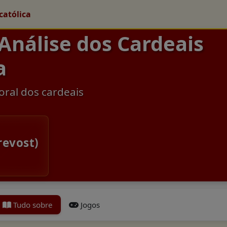
católica
 Análise dos Cardeais
a
oral dos cardeais
revost)
Tudo sobre
Jogos