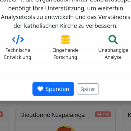
CatéGPT, die Organisation hinter Conclavoscope
benötigt Ihre Unterstützung, um weiterhin
Analysetools zu entwickeln und das Verständnis
der katholischen Kirche zu verbessern.
uinea
Technische
Eingehende
Unabhängige
Entwicklung
Forschung
Analyse
Spenden
Später
nsistorium
Dieudonné Nzapalainga
K
0
34/100