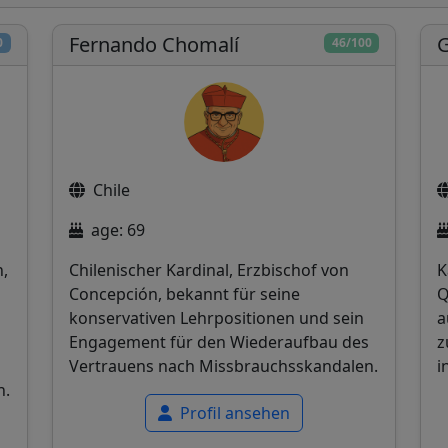
Fernando Chomalí
G
0
46/100
Chile
age: 69
n,
Chilenischer Kardinal, Erzbischof von
K
Concepción, bekannt für seine
Q
konservativen Lehrpositionen und sein
a
Engagement für den Wiederaufbau des
z
Vertrauens nach Missbrauchsskandalen.
i
n.
Profil ansehen