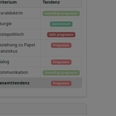
riterium
Tendenz
oraldoktrin
Gemäßigt progressiv
iturgie
Zentristisch
oziopolitisch
Sehr progressiv
eziehung zu Papst
Progressiv
ranziskus
ialog
Progressiv
ommunikation
Gemäßigt progressiv
esamttendenz
Progressiv