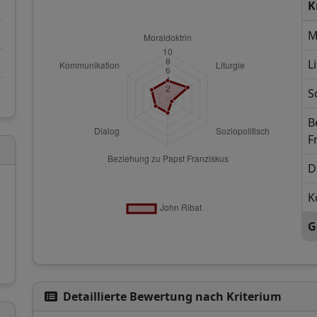
K
M
L
S
B
F
D
K
G
m
Detaillierte Bewertung nach Kriterium