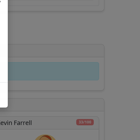
,
evin Farrell
33/100