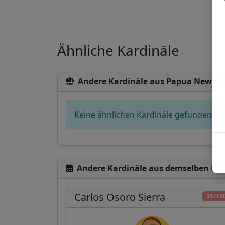
Ähnliche Kardinäle
Andere Kardinäle aus Papua New G
Keine ähnlichen Kardinäle gefunden
Andere Kardinäle aus demselben Ko
Carlos Osoro Sierra
35/10