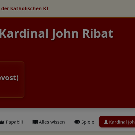
 der katholischen KI
 Kardinal John Ribat
evost)
Papabili
Alles wissen
Spiele
Kardinal Joh