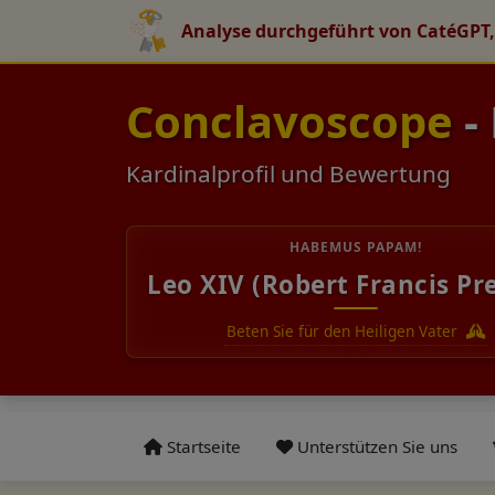
Analyse durchgeführt von CatéGPT,
Conclavoscope
-
Kardinalprofil und Bewertung
HABEMUS PAPAM!
Leo XIV (Robert Francis Pr
Beten Sie für den Heiligen Vater
Startseite
Unterstützen Sie uns