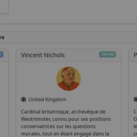
re
Vincent Nichols
P
0
59/100
United Kingdom
Cardinal britannique, archevêque de
C
Westminster, connu pour ses positions
O
conservatrices sur les questions
l
morales, tout en étant engagé dans la
c