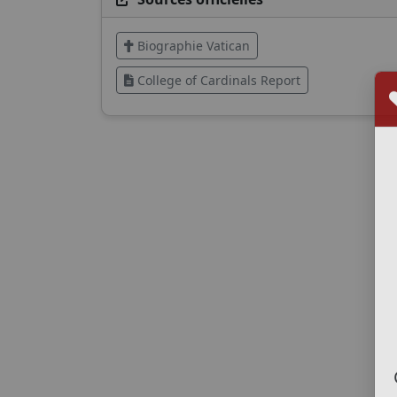
Biographie Vatican
College of Cardinals Report