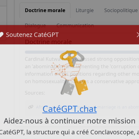
Doctrine morale
Liturgie
Sociopolitique
Dialogue
Communication
Soutenez CatéGPT
Doctrine morale
Cardinal Kutwa has expressed strong opposition 
an 'abomination' and lamenting the 'corruption of
information on his positions regarding other mor
on homosexuality indicates a conservative appro
Sources:
African cardinal: Homosexual marriage is an abom
CatéGPT.chat
Aidez-nous à continuer notre mission
CatéGPT, la structure qui a créé Conclavoscope, 