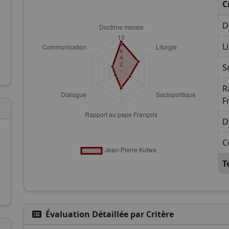
C
D
L
S
R
F
D
C
T
Évaluation Détaillée par Critère