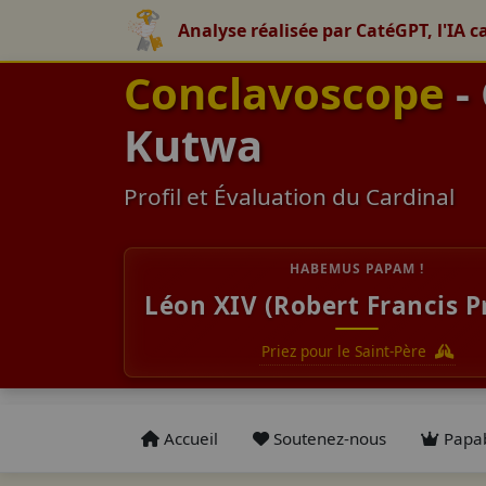
Analyse réalisée par CatéGPT, l'IA c
Conclavoscope
-
Kutwa
Profil et Évaluation du Cardinal
HABEMUS PAPAM !
Léon XIV (Robert Francis P
Priez pour le Saint-Père
Accueil
Soutenez-nous
Papab