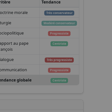
ritère
Tendance
octrine morale
Très conservateur
iturgie
Modéré conservateur
ociopolitique
Progressiste
apport au pape
Centriste
rançois
ialogue
Très progressiste
ommunication
Progressiste
endance globale
Centriste