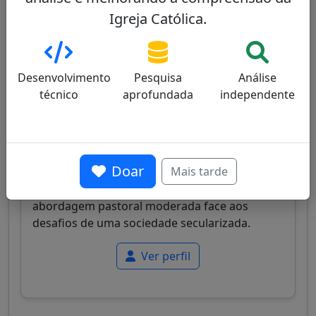
Igreja Católica.
Juan José Omella
28/100
Desenvolvimento
Pesquisa
Análise
técnico
aprofundada
independente
Cardeal espanhol, Arcebispo de Barcelona,
Doar
Mais tarde
conhecido pela sua busca de equilíbrio e
capacidades de mediação, com uma
abordagem pastoral moderada face aos
desafios de uma sociedade secularizada.
Ver perfil