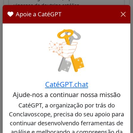
vigorosa da doutrina católica.
Apoie a CatéGPT
Ver perfil
José Cobo Cano
30/100
CatéGPT.chat
Cardeal espanhol, Arcebispo de Madrid,
Ajude-nos a continuar nossa missão
conhecido pelo seu compromisso pastoral em
CatéGPT, a organização por trás do
bairros operários e pela sua abordagem de
abertura, mantendo o respeito pela tradição.
Conclavoscope, precisa do seu apoio para
continuar desenvolvendo ferramentas de
Ver perfil
análise e melhorando a compreensão da