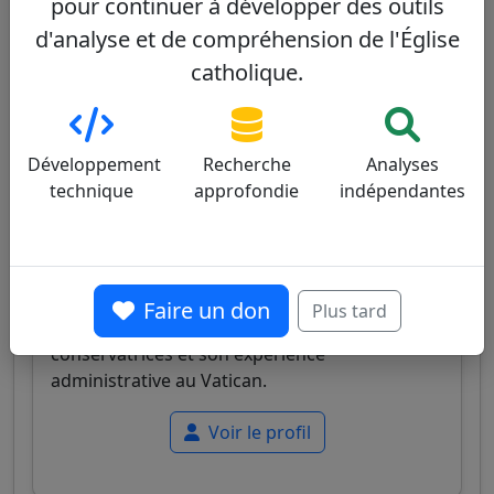
pour continuer à développer des outils
Voir le profil
d'analyse et de compréhension de l'Église
catholique.
James Michael Harvey
61/100
Développement
Recherche
Analyses
technique
approfondie
indépendantes
Cardinal américain, archiprêtre de la basilique
Saint-Paul-hors-les-Murs, ancien préfet de la
Faire un don
Plus tard
Maison pontificale, connu pour ses positions
conservatrices et son expérience
administrative au Vatican.
Voir le profil