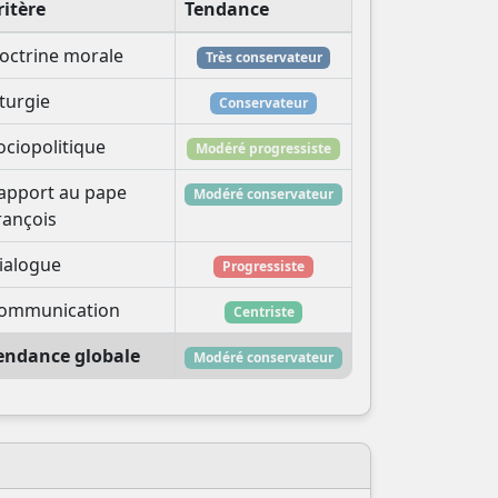
ritère
Tendance
octrine morale
Très conservateur
iturgie
Conservateur
ociopolitique
Modéré progressiste
apport au pape
Modéré conservateur
rançois
ialogue
Progressiste
ommunication
Centriste
endance globale
Modéré conservateur