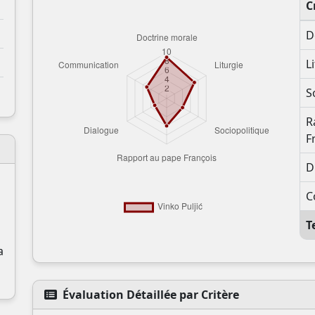
C
D
L
S
R
F
D
C
T
a
Soutenez CatéGPT
Évaluation Détaillée par Critère