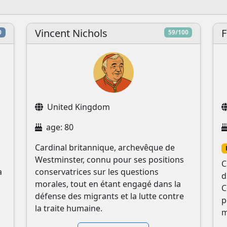
Vincent Nichols
F
0
59/100
United Kingdom
age: 80
Cardinal britannique, archevêque de
Westminster, connu pour ses positions
C
a
conservatrices sur les questions
d
morales, tout en étant engagé dans la
C
défense des migrants et la lutte contre
p
la traite humaine.
m