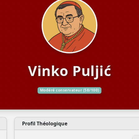
Vinko Puljić
Modéré conservateur (58/100)
Profil Théologique