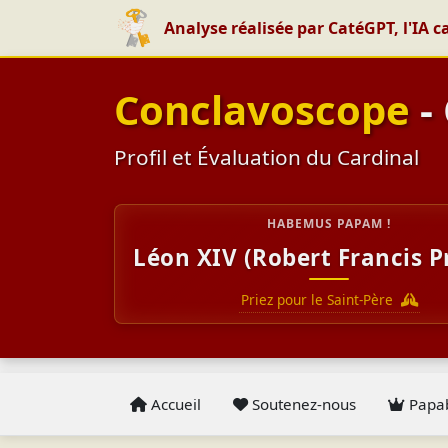
Analyse réalisée par CatéGPT, l'IA c
Conclavoscope
-
Profil et Évaluation du Cardinal
HABEMUS PAPAM !
Léon XIV (Robert Francis P
Priez pour le Saint-Père
Accueil
Soutenez-nous
Papab