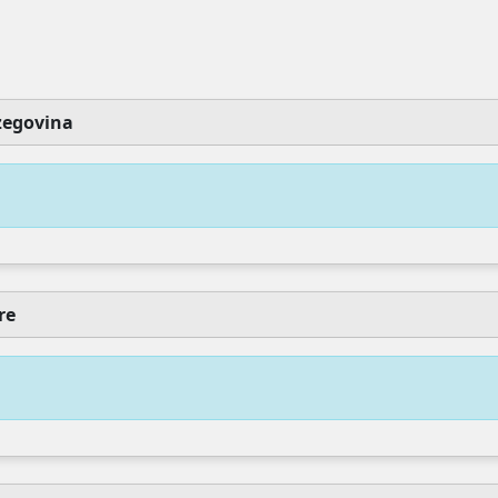
Faire un don
Plus tard
zegovina
re