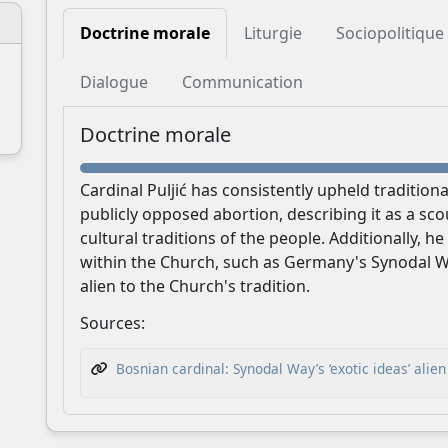
Doctrine morale
Liturgie
Sociopolitique
Dialogue
Communication
Doctrine morale
CatéGPT.chat
Cardinal Puljić has consistently upheld tradition
Aidez-nous à continuer notre mission
publicly opposed abortion, describing it as a s
CatéGPT, la structure qui a créé Conclavoscope, 
cultural traditions of the people. Additionally, 
within the Church, such as Germany's Synodal W
besoin de votre soutien pour continuer à
alien to the Church's tradition.
développer des outils d'analyse et de
Sources:
compréhension de l'Église catholique.
Bosnian cardinal: Synodal Way’s ‘exotic ideas’ ali
Développement
Recherche
Analyses
technique
approfondie
indépendantes