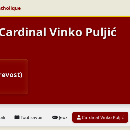
atholique
 Cardinal Vinko Puljić
revost)
ili
Tout savoir
Jeux
Cardinal Vinko Puljić