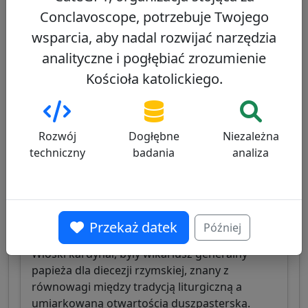
Rycerskiego Grobu Bożego w Jerozolimie, były
Conclavoscope, potrzebuje Twojego
prefekt Kongregacji ds. Ewangelizacji
wsparcia, aby nadal rozwijać narzędzia
Narodów, znany z doświadczenia
misjonarskiego i dyplomatycznego.
analityczne i pogłębiać zrozumienie
Kościoła katolickiego.
Zobacz profil
Rozwój
Dogłębne
Niezależna
Angelo De Donatis
techniczny
badania
analiza
47/100
Przekaż datek
Później
Włoski kardynał, były wikariusz generalny
papieża dla diecezji rzymskiej, znany z
równowagi między tradycją liturgiczną a
umiarkowaną otwartością duszpasterską.