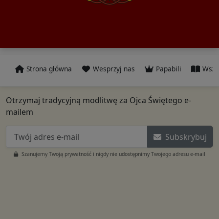
Strona główna
Wesprzyj nas
Papabili
Wszy
Otrzymaj tradycyjną modlitwę za Ojca Świętego e-
mailem
Subskrybuj
Szanujemy Twoją prywatność i nigdy nie udostępnimy Twojego adresu e-mail