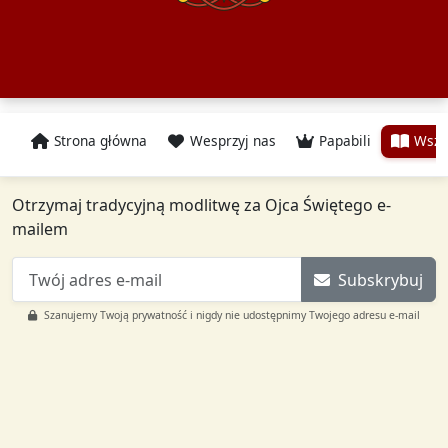
Strona główna
Wesprzyj nas
Papabili
Wszy
Otrzymaj tradycyjną modlitwę za Ojca Świętego e-
mailem
Subskrybuj
Szanujemy Twoją prywatność i nigdy nie udostępnimy Twojego adresu e-mail