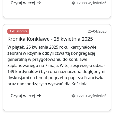
Czytaj więcej
12088 wyświetleń
Wesprzyj CatéGPT
25/04/2025
Aktualności
Kronika Konklawe - 25 kwietnia 2025
W piątek, 25 kwietnia 2025 roku, kardynałowie
zebrani w Rzymie odbyli czwartą kongregację
generalną w przygotowaniu do konklawe
zaplanowanego na 7 maja. W tej sesji wzięło udział
149 kardynałów i była ona naznaczona dogłębnymi
CatéGPT.chat
dyskusjami na temat pogrzebu papieża Franciszka
Pomóż nam kontynuować naszą misję
oraz nadchodzących wyzwań dla Kościoła.
CatéGPT, organizacja stojąca za
Czytaj więcej
12210 wyświetleń
Conclavoscope, potrzebuje Twojego
wsparcia, aby nadal rozwijać narzędzia