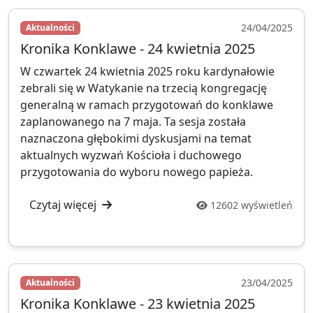
analityczne i pogłębiać zrozumienie
Kościoła katolickiego.
24/04/2025
Aktualności
Kronika Konklawe - 24 kwietnia 2025
W czwartek 24 kwietnia 2025 roku kardynałowie
Rozwój
Dogłębne
Niezależna
zebrali się w Watykanie na trzecią kongregację
techniczny
badania
analiza
generalną w ramach przygotowań do konklawe
zaplanowanego na 7 maja. Ta sesja została
naznaczona głębokimi dyskusjami na temat
aktualnych wyzwań Kościoła i duchowego
przygotowania do wyboru nowego papieża.
Przekaż datek
Później
Czytaj więcej
12602 wyświetleń
23/04/2025
Aktualności
Kronika Konklawe - 23 kwietnia 2025