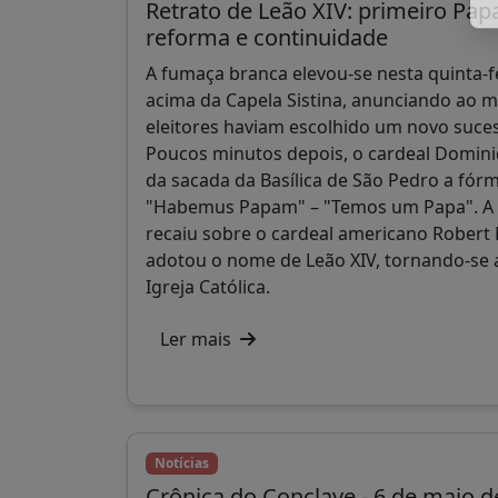
Retrato de Leão XIV: primeiro Pap
reforma e continuidade
A fumaça branca elevou-se nesta quinta-fe
acima da Capela Sistina, anunciando ao 
eleitores haviam escolhido um novo suce
Poucos minutos depois, o cardeal Domi
da sacada da Basílica de São Pedro a fórm
"Habemus Papam" – "Temos um Papa". A 
recaiu sobre o cardeal americano Robert 
adotou o nome de Leão XIV, tornando-se 
Igreja Católica.
Ler mais
Notícias
Crônica do Conclave - 6 de maio d