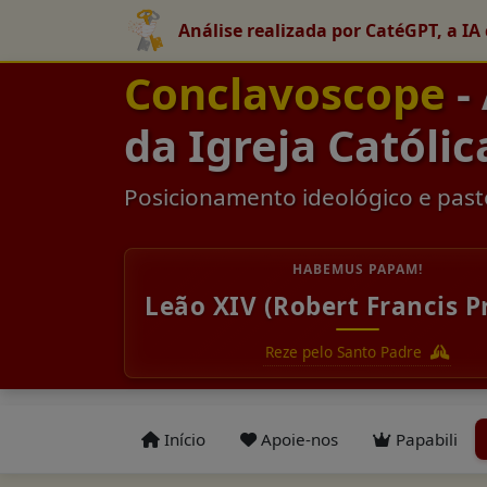
Análise realizada por CatéGPT, a IA 
Conclavoscope
-
da Igreja Católic
Posicionamento ideológico e past
HABEMUS PAPAM!
Leão XIV (Robert Francis P
Reze pelo Santo Padre
Início
Apoie-nos
Papabili