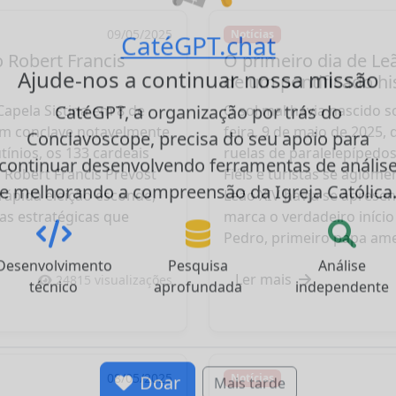
09/05/2025
Notícias
 Robert Francis
O primeiro dia de Leã
CatéGPT.chat
de um pontificado hi
Ajude-nos a continuar nossa missão
apela Sistina em 8 de
O sol mal havia nascido s
um conclave notavelmente
feira, 9 de maio de 2025, 
CatéGPT, a organização por trás do
ínios, os 133 cardeais
ruelas de paralelepípedo
Conclavoscope, precisa do seu apoio para
 Robert Francis Prevost
Fiéis e turistas se aglom
continuar desenvolvendo ferramentas de anális
 rápida eleição esconde,
Leão XIV havia se apresen
e melhorando a compreensão da Igreja Católica
as estratégicas que
marca o verdadeiro início
Pedro, primeiro papa amer
Ler mais
24815 visualizações
Desenvolvimento
Pesquisa
Análise
técnico
aprofundada
independente
08/05/2025
Notícias