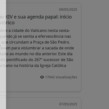
09/05/2025
o XIV e sua agenda papal: início
stórico
obre a cidade do Vaticano nesta sexta-
quando já se sentia a efervescência nas
s que circundam a Praça de São Pedro.
eravam para vislumbrar a sacada de onde
e
tado ao mundo no dia anterior. Este dia
.
 do pontificado do 267º sucessor de São
icano na história da Igreja Católica
17042 visualizações
07/05/2025