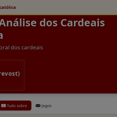
católica
 Análise dos Cardeais
a
oral dos cardeais
revost)
Tudo sobre
Jogos