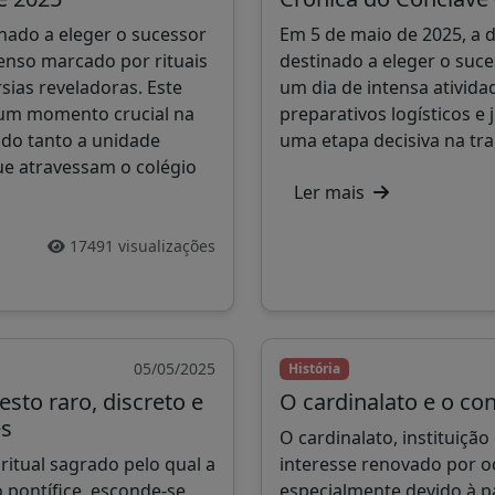
nado a eleger o sucessor
Em 5 de maio de 2025, a d
enso marcado por rituais
destinado a eleger o suce
sias reveladoras. Este
um dia de intensa atividad
o um momento crucial na
preparativos logísticos e 
indo tanto a unidade
uma etapa decisiva na tr
ue atravessam o colégio
Ler mais
17491 visualizações
05/05/2025
História
sto raro, discreto e
O cardinalato e o con
es
O cardinalato, instituição
ritual sagrado pelo qual a
interesse renovado por o
 pontífice, esconde-se
especialmente devido à pa