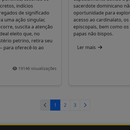
cretos, indícios
sacerdote dominicano não
regados de significado
oportunidade para explo
ra uma ação singular,
acesso ao cardinalato, os
orre, suscita a atenção
episcopais, bem como os 
deal eleito que, no
papas não bispos.
tério petrino, retira seu
Ler mais
 para oferecê-lo ao
19146 visualizações
1
2
3