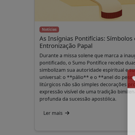
Notícias
As Insígnias Pontifícias: Símbolos
Entronização Papal
Durante a missa solene que marca a ina
pontificado, o Sumo Pontífice recebe dua
simbolizam sua autoridade espiritual e s
universal: o **pálio** e o **anel do pes
litúrgicos não são simples decorações pr
expressão visível de uma tradição bimilen
profunda da sucessão apostólica.
Ler mais