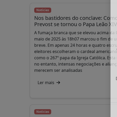
Notícias
Nos bastidores do conclave: Como
Prevost se tornou o Papa Leão XIV
A fumaça branca que se elevou acima da C
maio de 2025 às 18h07 marcou o fim de 
breve. Em apenas 24 horas e quatro escrut
eleitores escolheram o cardeal americano
como o 267º papa da Igreja Católica. Esta
no entanto, intensas negociações e alianç
merecem ser analisadas
Ler mais
Notícias