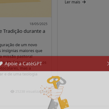
Ler mais
18/05/2025
 e Tradição durante a
uguração de um novo
s insígnias maiores que
ua missão pastoral
cador**. Estes ornamentos
otocolares, mas a
Apoie a CatéGPT
ar e de uma teologia
25238 visualizações