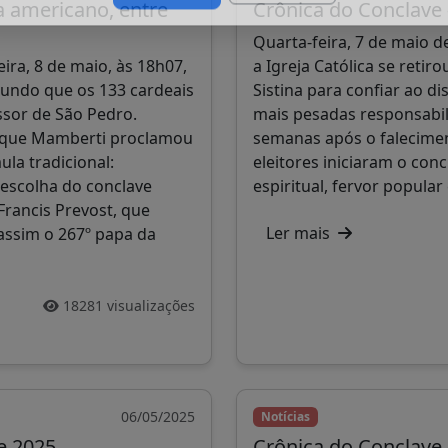
a americano, entre
Crônica do Conclave 
Doar
Mais tarde
Quarta-feira, 7 de maio d
ira, 8 de maio, às 18h07,
a Igreja Católica se retir
mundo que os 133 cardeais
Sistina para confiar ao d
ssor de São Pedro.
mais pesadas responsabil
nique Mamberti proclamou
semanas após o falecimen
ula tradicional:
eleitores iniciaram o co
escolha do conclave
espiritual, fervor popular
Francis Prevost, que
Ler mais
assim o 267º papa da
18281 visualizações
06/05/2025
Notícias
e 2025
Crônica do Conclave 