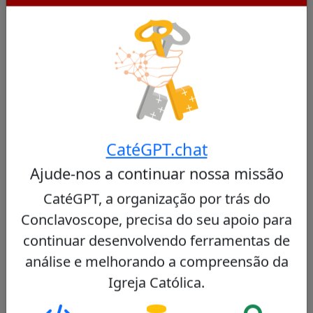
Cardeais Semelhantes
Outros cardeais de Guatemala
Nenhum cardeal semelhante encontrado
CatéGPT.chat
Ajude-nos a continuar nossa missão
CatéGPT, a organização por trás do
Conclavoscope, precisa do seu apoio para
Outros cardeais do mesmo consistório
continuar desenvolvendo ferramentas de
Fridolin Ambongo Besungu
análise e melhorando a compreensão da
44/100
Igreja Católica.