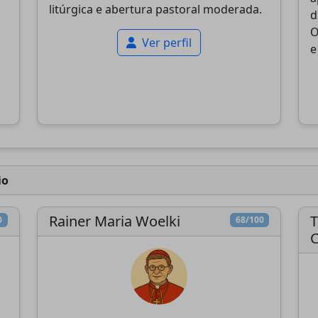
litúrgica e abertura pastoral moderada.
d
O
Ver perfil
e
io
Rainer Maria Woelki
T
0
68/100
C