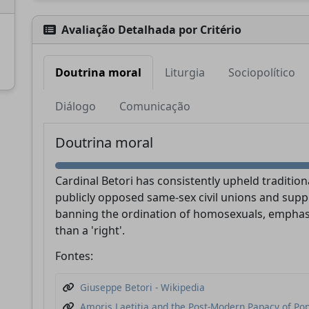
Avaliação Detalhada por Critério
Doutrina moral
Liturgia
Sociopolítico
Apoie a CatéGPT
Diálogo
Comunicação
Doutrina moral
Cardinal Betori has consistently upheld traditio
publicly opposed same-sex civil unions and suppo
banning the ordination of homosexuals, emphasizi
than a 'right'.
CatéGPT.chat
Fontes:
Ajude-nos a continuar nossa missão
Giuseppe Betori - Wikipedia
CatéGPT, a organização por trás do
Amoris Laetitia and the Post-Modern Papacy of Po