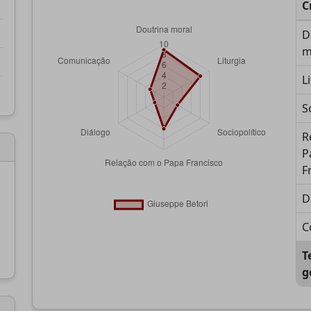
C
D
m
L
S
R
P
F
D
C
T
g