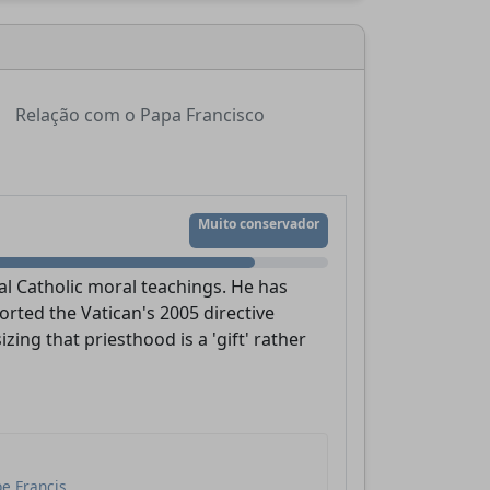
Relação com o Papa Francisco
Muito conservador
nal Catholic moral teachings. He has
rted the Vatican's 2005 directive
ng that priesthood is a 'gift' rather
pe Francis