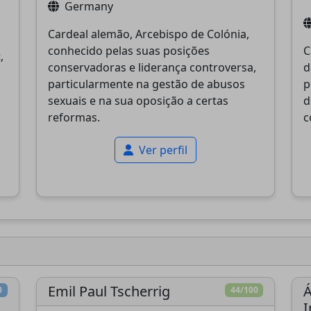
Germany
Cardeal alemão, Arcebispo de Colónia,
conhecido pelas suas posições
C
,
conservadoras e liderança controversa,
d
particularmente na gestão de abusos
p
sexuais e na sua oposição a certas
d
reformas.
c
Ver perfil
Emil Paul Tscherrig
Á
0
44/100
I