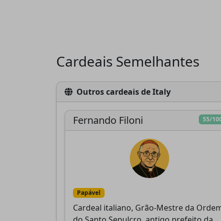
Cardeais Semelhantes
Outros cardeais de Italy
Fernando Filoni
55/10
Papável
Cardeal italiano, Grão-Mestre da Orde
do Santo Sepulcro, antigo prefeito da