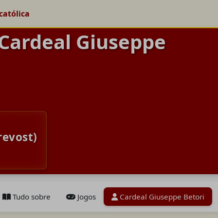
católica
 Cardeal Giuseppe
revost)
Tudo sobre
Jogos
Cardeal Giuseppe Betori