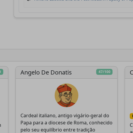
Conclavoscope, precisa do seu apoio para
continuar desenvolvendo ferramentas de anális
e melhorando a compreensão da Igreja Católica
Desenvolvimento
Pesquisa
Análise
técnico
aprofundada
independente
Angelo De Donatis
C
0
47/100
Doar
Mais tarde
Cardeal italiano, antigo vigário-geral do
Papa para a diocese de Roma, conhecido
m
C
pelo seu equilíbrio entre tradição
a