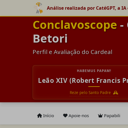
Análise realizada por CatéGPT, a IA 
Conclavoscope
-
Betori
Perfil e Avaliação do Cardeal
HABEMUS PAPAM!
Leão XIV (Robert Francis P
Reze pelo Santo Padre
Início
Apoie-nos
Papabili