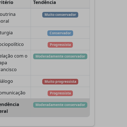
ritério
Tendência
outrina
Muito conservador
oral
iturgia
Conservador
ociopolítico
Progressista
elação com o
Moderadamente conservador
apa
rancisco
iálogo
Muito progressista
omunicação
Progressista
endência
Moderadamente conservador
eral