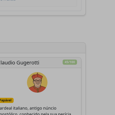
e
.
laudio Gugerotti
45/100
Papável
ardeal italiano, antigo núncio
postólico, conhecido pela sua perícia