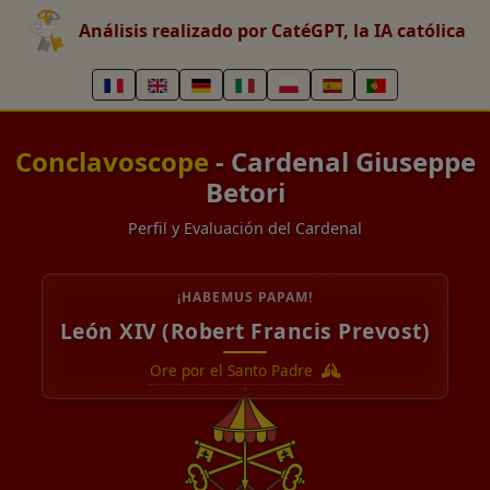
Análisis realizado por CatéGPT, la IA católica
Conclavoscope
- Cardenal Giuseppe
Betori
Perfil y Evaluación del Cardenal
¡HABEMUS PAPAM!
León XIV (Robert Francis Prevost)
Ore por el Santo Padre