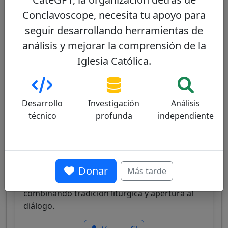
Conclavoscope, necesita tu apoyo para
Ver perfil
seguir desarrollando herramientas de
análisis y mejorar la comprensión de la
Iglesia Católica.
Claudio Gugerotti
45/100
Desarrollo
Investigación
Análisis
técnico
profunda
independiente
Papable
Cardenal italiano, ex nuncio apostólico,
conocido por su experiencia diplomática y
Donar
Más tarde
conocimiento de las Iglesias Orientales,
combinando tradición litúrgica y apertura al
diálogo.