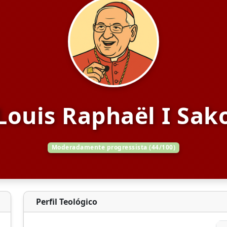
Louis Raphaël I Sak
Moderadamente progressista (44/100)
Perfil Teológico