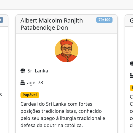
Albert Malcolm Ranjith
G
0
79/100
Patabendige Don
Sri Lanka
age: 78
s
Papável
C
Cardeal do Sri Lanka com fortes
C
posições tradicionalistas, conhecido
c
pelo seu apego à liturgia tradicional e
c
defesa da doutrina católica.
d