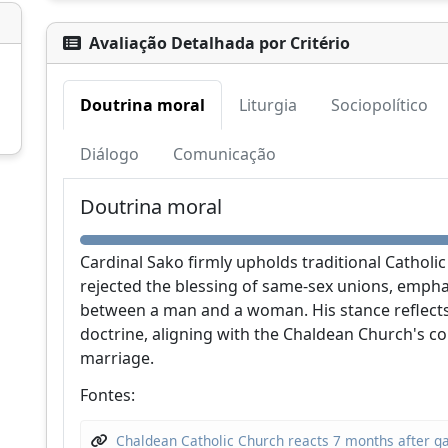
Avaliação Detalhada por Critério
Doutrina moral
Liturgia
Sociopolítico
Apoie a CatéGPT
Diálogo
Comunicação
Doutrina moral
Cardinal Sako firmly upholds traditional Catholic
rejected the blessing of same-sex unions, empha
between a man and a woman. His stance reflects
doctrine, aligning with the Chaldean Church's c
marriage.
CatéGPT.chat
Fontes:
Ajude-nos a continuar nossa missão
Chaldean Catholic Church reacts 7 months after ga
CatéGPT, a organização por trás do