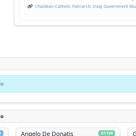
Chaldean Catholic Patriarch: Iraqi Government Mus
Conclavoscope, precisa do seu apoio para
continuar desenvolvendo ferramentas de anális
e melhorando a compreensão da Igreja Católica
Desenvolvimento
Pesquisa
Análise
técnico
aprofundada
independente
do
Doar
Mais tarde
io
Angelo De Donatis
G
0
47/100