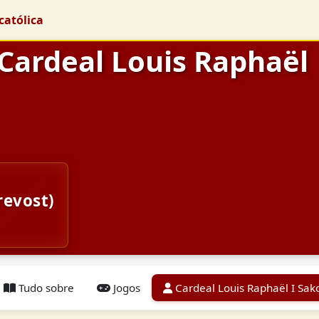
católica
 Cardeal Louis Raphaël
revost)
Tudo sobre
Jogos
Cardeal Louis Raphaël I Sak