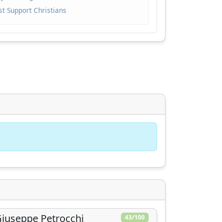
t Support Christians
e
.
iuseppe Petrocchi
43/100