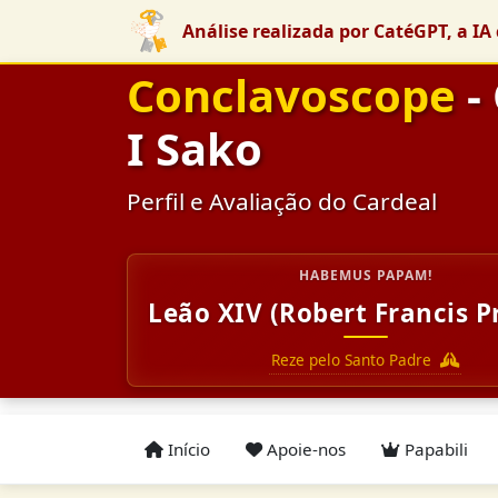
Análise realizada por CatéGPT, a IA 
Conclavoscope
-
I Sako
Perfil e Avaliação do Cardeal
HABEMUS PAPAM!
Leão XIV (Robert Francis P
Reze pelo Santo Padre
Início
Apoie-nos
Papabili