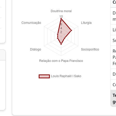
C
D
m
L
S
R
P
F
D
C
T
g