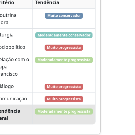
ritério
Tendência
outrina
Muito conservador
oral
iturgia
Moderadamente conservador
ociopolítico
Muito progressista
elação com o
Moderadamente progressista
apa
rancisco
iálogo
Muito progressista
omunicação
Muito progressista
endência
Moderadamente progressista
eral