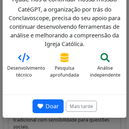
abordagem equilibrada num contexto
CatéGPT, a organização por trás do
periférico, combinando preocupações sociais
e fidelidade à tradição.
Conclavoscope, precisa do seu apoio para
continuar desenvolvendo ferramentas de
Ver perfil
análise e melhorando a compreensão da
Igreja Católica.
Ángel Sixto Rossi
31/100
Desenvolvimento
Pesquisa
Análise
técnico
aprofundada
independente
Cardeal jesuíta argentino, conhecido pelo seu
Doar
compromisso social e ministério aos mais
Mais tarde
vulneráveis, combinando uma abordagem
tradicional com sensibilidade para questões
sociais.