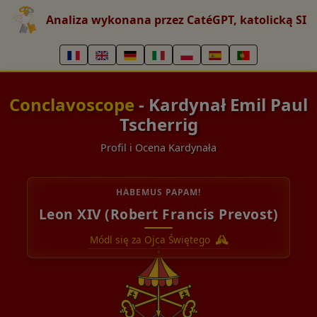
Analiza wykonana przez CatéGPT, katolicką SI
Conclavoscope
- Kardynał Emil Paul
Tscherrig
Profil i Ocena Kardynała
HABEMUS PAPAM!
Leon XIV (Robert Francis Prevost)
Módl się za Ojca Świętego