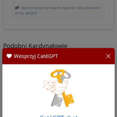
Nuncio emeritus warns against clericalisation
of lay people
Podobni Kardynałowie
Wesprzyj CatéGPT
Inni kardynałowie z Switzerland
Kurt Koch
42/100
Papabile