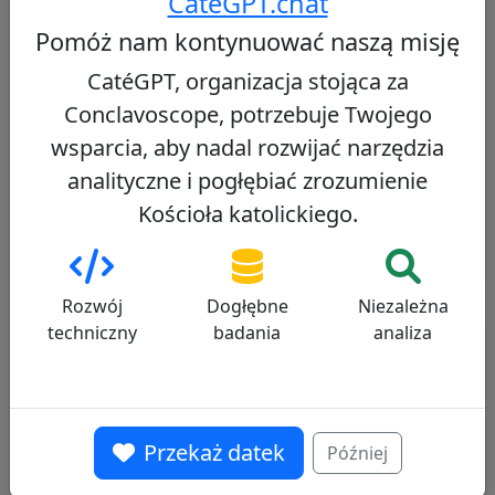
CatéGPT.chat
Szwajcarski kardynał, przewodniczący
Pomóż nam kontynuować naszą misję
Dykasterii ds. Popierania Jedności Chrześcijan,
CatéGPT, organizacja stojąca za
znany z wiedzy teologicznej i zaangażowania
ekumenicznego, o umiarkowanie
Conclavoscope, potrzebuje Twojego
konserwatywnym stanowisku doktrynalnym.
wsparcia, aby nadal rozwijać narzędzia
analityczne i pogłębiać zrozumienie
Zobacz profil
Kościoła katolickiego.
Rozwój
Dogłębne
Niezależna
techniczny
badania
analiza
Inni kardynałowie z tego samego
konsystorza
Pierbattista Pizzaballa
60/100
Przekaż datek
Później