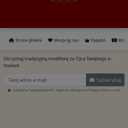
Strona główna
Wesprzyj nas
Papabili
Wszy
Otrzymaj tradycyjną modlitwę za Ojca Świętego e-
mailem
Subskrybuj
Szanujemy Twoją prywatność i nigdy nie udostępnimy Twojego adresu e-mail