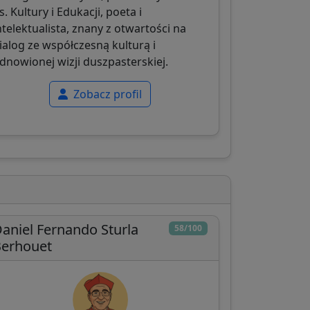
s. Kultury i Edukacji, poeta i
ntelektualista, znany z otwartości na
ialog ze współczesną kulturą i
dnowionej wizji duszpasterskiej.
Zobacz profil
aniel Fernando Sturla
58/100
Berhouet