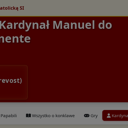
atolicką SI
 Kardynał Manuel do
mente
revost)
Papabili
Wszystko o konklawe
Gry
Kardyna