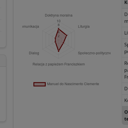
K
D
m
L
S
p
R
p
F
D
K
O
t