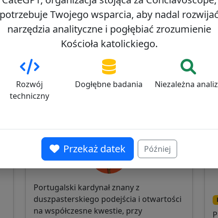
potrzebuje Twojego wsparcia, aby nadal rozwija
narzędzia analityczne i pogłębiać zrozumienie
Kościoła katolickiego.
Rozwój
Dogłębne badania
Niezależna anali
techniczny
Antonio dos Santos Marto
J
0
28/100
Przekaż datek
Później
Portugalski kardynał znany z
duszpasterskiego podejścia i otwartości
na współczesne kwestie, przy
P