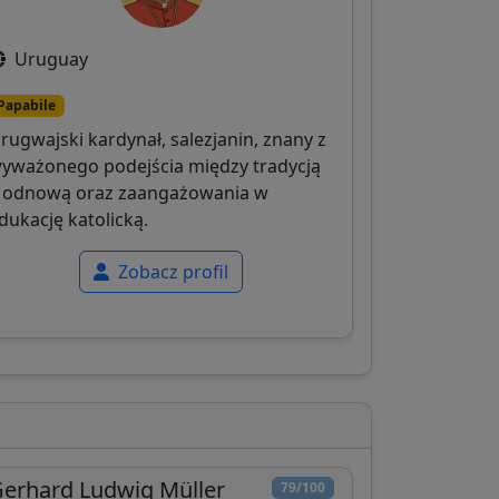
Uruguay
Papabile
rugwajski kardynał, salezjanin, znany z
yważonego podejścia między tradycją
 odnową oraz zaangażowania w
dukację katolicką.
Zobacz profil
erhard Ludwig Müller
79/100