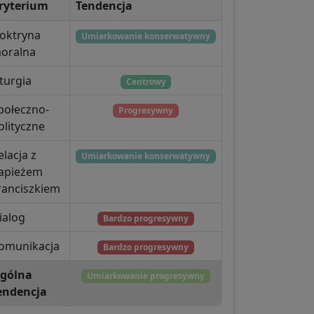
ryterium
Tendencja
oktryna
Umiarkowanie konserwatywny
oralna
iturgia
Centrowy
połeczno-
Progresywny
olityczne
elacja z
Umiarkowanie konserwatywny
apieżem
ranciszkiem
ialog
Bardzo progresywny
omunikacja
Bardzo progresywny
gólna
Umiarkowanie progresywny
endencja