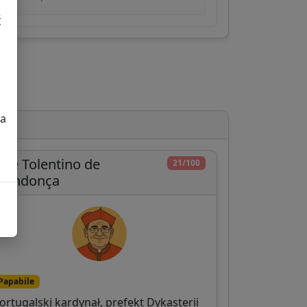
ć
za
osé Tolentino de
21/100
Mendonça
Papabile
ortugalski kardynał, prefekt Dykasterii