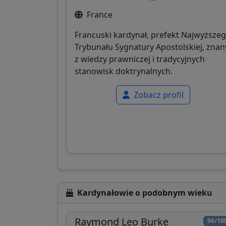
France
Francuski kardynał, prefekt Najwyższe
Trybunału Sygnatury Apostolskiej, znan
z wiedzy prawniczej i tradycyjnych
stanowisk doktrynalnych.
Zobacz profil
Kardynałowie o podobnym wieku
Raymond Leo Burke
96/10