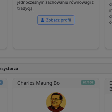
jednoczesnym zachowaniu równowagi z
d
tradycją.
i
d
Zobacz profil
o
nsystorza
Charles Maung Bo
D
0
61/100