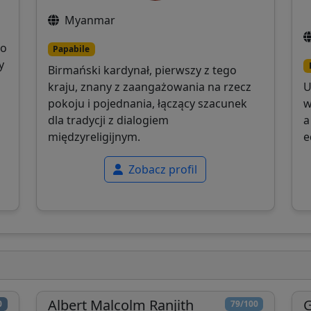
Myanmar
go
Papabile
y
Birmański kardynał, pierwszy z tego
kraju, znany z zaangażowania na rzecz
U
pokoju i pojednania, łączący szacunek
w
dla tradycji z dialogiem
a
międzyreligijnym.
e
Zobacz profil
Albert Malcolm Ranjith
G
0
79/100