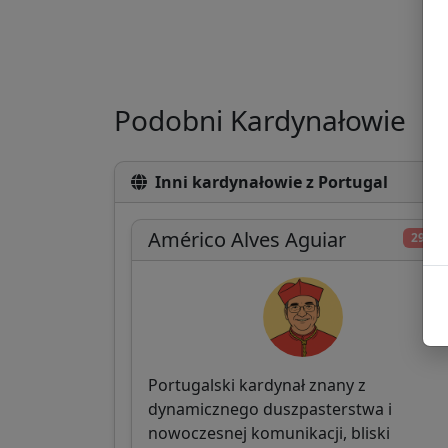
Podobni Kardynałowie
Inni kardynałowie z Portugal
Américo Alves Aguiar
29/10
Portugalski kardynał znany z
dynamicznego duszpasterstwa i
nowoczesnej komunikacji, bliski