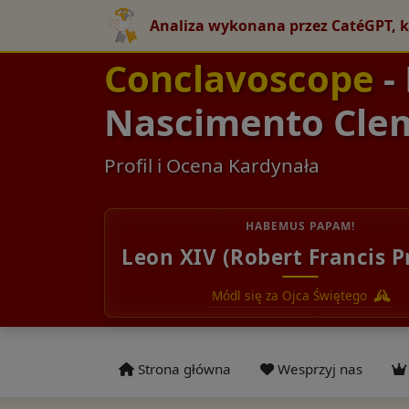
Analiza wykonana przez CatéGPT, k
Conclavoscope
-
Nascimento Cle
Profil i Ocena Kardynała
HABEMUS PAPAM!
Leon XIV (Robert Francis P
Módl się za Ojca Świętego
Strona główna
Wesprzyj nas