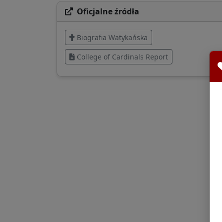
Oficjalne źródła
Biografia Watykańska
College of Cardinals Report