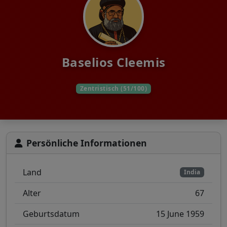
Baselios Cleemis
Zentristisch (51/100)
Persönliche Informationen
Land
India
Alter
67
Geburtsdatum
15 June 1959