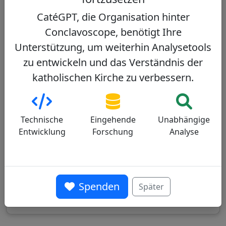
CatéGPT, die Organisation hinter
Anthony Poola
28/100
Conclavoscope, benötigt Ihre
Unterstützung, um weiterhin Analysetools
zu entwickeln und das Verständnis der
katholischen Kirche zu verbessern.
Indischer Kardinal, der erste Dalit
(Unberührbare), der Kardinal wurde, bekannt
Technische
Eingehende
Unabhängige
für sein Engagement für marginalisierte
Entwicklung
Forschung
Analyse
Gemeinschaften und die Verteidigung
traditioneller Werte.
Profil ansehen
Spenden
Später