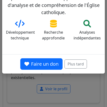
d'analyse et de compréhension de l'Église
catholique.
Sérgio da Rocha
32/100
Développement
Recherche
Analyses
technique
approfondie
indépendantes
Cardinal brésilien, archevêque de Salvador de
Bahia, connu pour son leadership pastoral
Faire un don
Plus tard
équilibré et son engagement pour une Église
plus synodale et proche des périphéries
existentielles.
Voir le profil