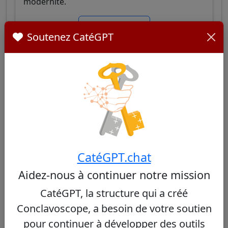
modernité.
Voir le profil
Soutenez CatéGPT
Orani João Tempesta
40/100
Cardinal brésilien, archevêque de Rio de
CatéGPT.chat
Janeiro, cistercien, connu pour son
Aidez-nous à continuer notre mission
engagement social dans les favelas et son
leadership pastoral équilibré entre tradition et
CatéGPT, la structure qui a créé
ouverture.
Conclavoscope, a besoin de votre soutien
Voir le profil
pour continuer à développer des outils